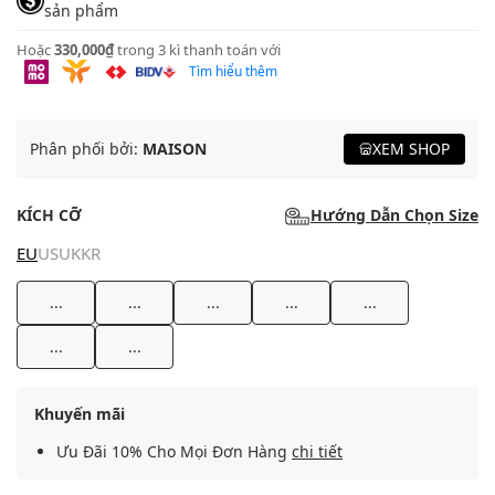
sản phẩm
Hoặc
330,000₫
trong 3 kì thanh toán với
Tìm hiểu thêm
Phân phối bởi:
MAISON
XEM SHOP
KÍCH CỠ
Hướng Dẫn Chọn Size
EU
US
UK
KR
...
...
...
...
...
...
...
Khuyến mãi
Ưu Đãi 10% Cho Mọi Đơn Hàng
chi tiết