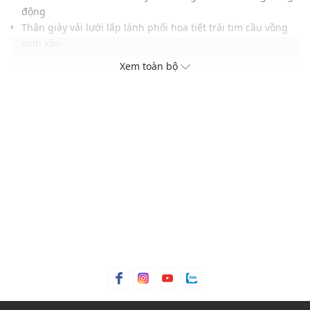
động
Thân giày vải lưới lấp lánh phối họa tiết trái tim cầu vồng
xinh xắn
Đế giữa hình kỳ lân tích hợp hệ thống đèn LED vô cùng bắt
Xem toàn bộ
mắt
Quai dán cùng với dây thun co giãn giúp bé xỏ tháo nhanh
chóng
Lớp lót đệm êm ái tăng cường cảm giác thoải mái suốt
ngày dài
Đế ngoài linh hoạt có độ bám đường tốt hỗ trợ các bé vận
động
Phối màu tươi sáng ngọt ngào dễ dàng mix với nhiều trang
phục
THÔNG TIN SẢN PHẨM
Thương hiệu:
Skechers
Xuất xứ thương hiệu: Mỹ
Giới tính: Bé gái
Độ tuổi: Dành cho trẻ từ 1-3 tuổi