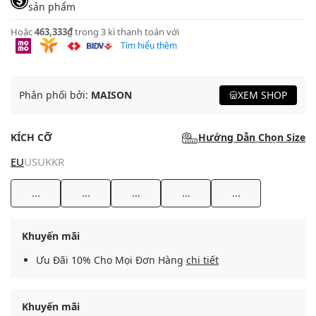
sản phẩm
Hoặc
463,333₫
trong 3 kì thanh toán với
Tìm hiểu thêm
Phân phối bởi:
MAISON
XEM SHOP
KÍCH CỠ
Hướng Dẫn Chọn Size
EU
US
UK
KR
...
...
...
...
...
Khuyến mãi
Ưu Đãi 10% Cho Mọi Đơn Hàng
chi tiết
Khuyến mãi