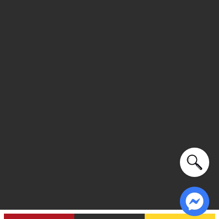
Kiểu dáng:
Giày sneakers
Màu sắc: Lavender/Multi, Silver/Multi
Chất liệu: Mesh, Synthetic
Thoáng khí: Có lớp lót thoáng khí
Thích hợp dùng trong các dịp: Đi chơi, đi học,...
Xu hướng theo mùa: Sử dụng được tất cả các mùa trong
năm