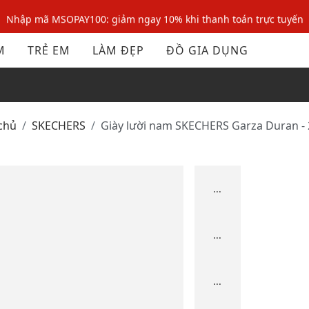
Nhập mã MSOPAY100: giảm ngay 10% khi thanh toán trực tuyến
Nhập mã: MSOXINCHAO - Giảm 10% đơn đầu cho thành viên mới!
M
TRẺ EM
LÀM ĐẸP
ĐỒ GIA DỤNG
Nhập mã MSOPAY100: giảm ngay 10% khi thanh toán trực tuyến
Nhập mã: MSOXINCHAO - Giảm 10% đơn đầu cho thành viên mới!
 chủ
SKECHERS
Giày lười nam SKECHERS Garza Duran -
...
...
...