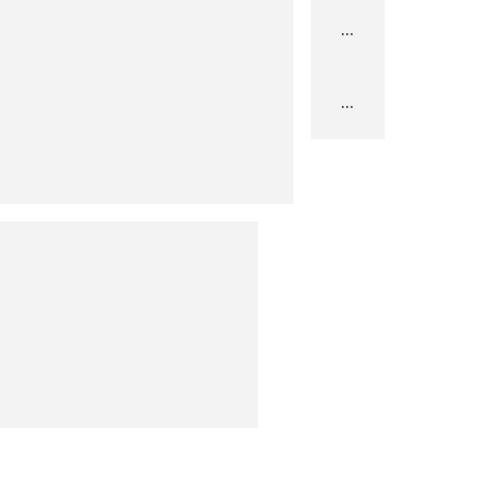
...
...