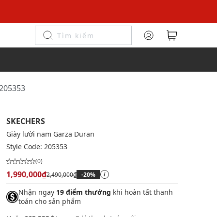
 205353
SKECHERS
Giày lười nam Garza Duran
Style Code:
205353
(0)
1,990,000₫
2,490,000₫
-20%
i
Nhận ngay
19 điểm thưởng
khi hoàn tất thanh
toán cho sản phẩm