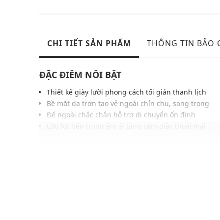
CHI TIẾT SẢN PHẨM
THÔNG TIN BẢO
ĐẶC ĐIỂM NỔI BẬT
Thiết kế giày lười phong cách tối giản thanh lịch
Bề mặt da trơn tạo vẻ ngoài chỉn chu, sang trọng
Đế ngoài chắc chắn hỗ trợ di chuyển ổn định
Lớp lót bên trong êm ái tăng cảm giác thoải mái
Đệm Skechers Memory Arch™ tăng khả năng hỗ trợ
Phom giày gọn gàng, dễ phối cùng trang phục công