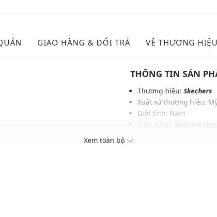
 QUẢN
GIAO HÀNG & ĐỔI TRẢ
VỀ THƯƠNG HIỆ
THÔNG TIN SẢN P
Thương hiệu:
Skechers
Xuất xứ thương hiệu: M
Giới tính: Nam
Kiểu dáng:
Giày sneaker
Màu sắc: Dark Brown, B
Xem toàn bộ
 sở
Chất liệu: Da
Logo: Được in trên lót t
Thoáng khí: Có lớp lót 
Thích hợp dùng trong các
Xu hướng theo mùa: Sử 