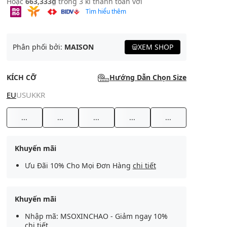
Hoặc
663,333₫
trong 3 kì thanh toán với
Tìm hiểu thêm
Phân phối bởi:
MAISON
XEM SHOP
KÍCH CỠ
Hướng Dẫn Chọn Size
EU
US
UK
KR
...
...
...
...
...
Khuyến mãi
Ưu Đãi 10% Cho Mọi Đơn Hàng
chi tiết
Khuyến mãi
Nhập mã: MSOXINCHAO - Giảm ngay 10%
chi tiết