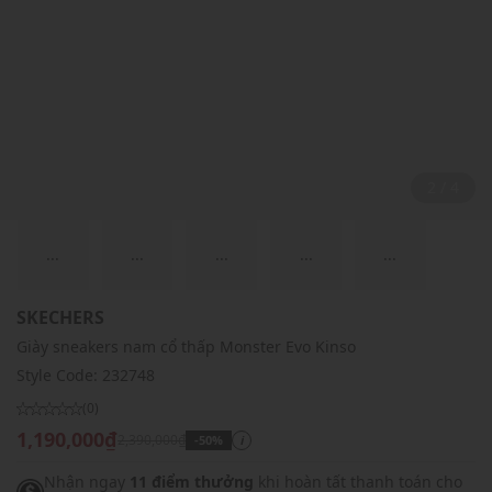
2 / 4
...
...
...
...
...
SKECHERS
Giày sneakers nam cổ thấp Monster Evo Kinso
Style Code:
232748
(0)
1,190,000₫
2,390,000₫
-50%
i
Nhận ngay
11 điểm thưởng
khi hoàn tất thanh toán cho