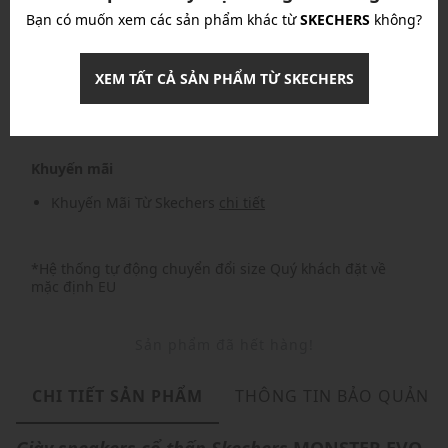
Bạn có muốn xem các sản phẩm khác từ
SKECHERS
không?
Nhập mã: MSOXINCHAO - Giảm ngay 10%
chi tiết
XEM TẤT CẢ SẢN PHẨM TỪ SKECHERS
Nhập mã: MSO826FS- FREESHIP
chi tiết
Khuyến mãi
Khuyến Mãi Từ Skechers
chi tiết
*Hệ thống tự động chuyển đổi size Quý khách đặt về
mặc định EU
Sản phẩm đã hết hàng!
CHI TIẾT SẢN PHẨM
THÔNG TIN BẢO QUẢN