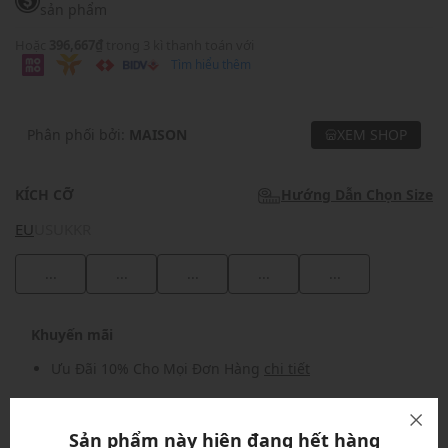
sản phẩm
Hoặc
396,667₫
trong 3 kì thanh toán với
Tìm hiểu thêm
Phân phối bởi:
MAISON
XEM SHOP
KÍCH CỠ
Hướng Dẫn Chọn Size
EU
US
UK
KR
...
...
...
...
...
Khuyến mãi
Ưu Đãi 10% Cho Mọi Đơn Hàng
chi tiết
Khuyến mãi
Sản phẩm này hiện đang hết hàng