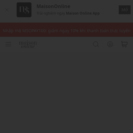
MaisonOnline
Mở
Trải nghiệm ngay
Maison Online App
Nhập mã: MSOXINCHAO - Giảm 10% đơn đầu cho thành viên mới!
Nhập mã MSOPAY100: giảm ngay 10% khi thanh toán trực tuyến
Nhập mã: MSOXINCHAO - Giảm 10% đơn đầu cho thành viên mới!
Nhập mã MSOPAY100: giảm ngay 10% khi thanh toán trực tuyến
Nhập mã: MSOXINCHAO - Giảm 10% đơn đầu cho thành viên mới!