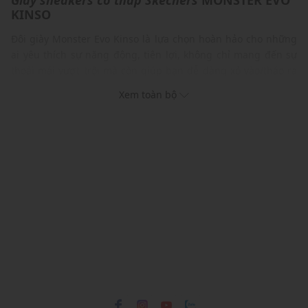
Giày sneakers cổ thấp
Skechers
MONSTER EVO
KINSO
Đôi giày Monster Evo Kinso là lựa chọn hoàn hảo cho những
ai yêu thích sự năng động, tiện lợi, không chỉ mang đến sự
thoải mái vượt trội mà còn giúp bạn dễ dàng xỏ vào/tháo ra
mà không cần tốn nhiều thời gian. Bí quyết nằm ở công nghệ
Xem toàn bộ
Hands Free Slip-ins® độc đáo, cho phép bạn xỏ giày chỉ trong
nháy mắt. Bên cạnh đó, lót trong êm ái như nâng niu từng
bước chân, cho bạn cảm giác thoải mái suốt cả ngày dài. Đặc
biệt, đế ngoài bằng cao su linh hoạt giúp bạn di chuyển tự
tin trên mọi bề mặt.
ĐẶC ĐIỂM NỔI BẬT
Lót trong
Skechers
Air-Cooled Memory Foam® mang lại sự
thoải mái có đệm
Skechers
Hands Free Slip-ins® để dễ dàng mang
Đế ngoài bằng cao su linh hoạt
Chi tiết logo
Skechers
® sang trọng
THÔNG TIN SẢN PHẨM