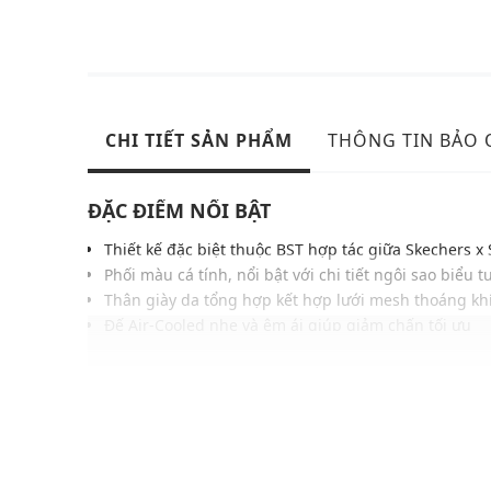
CHI TIẾT SẢN PHẨM
THÔNG TIN BẢO
ĐẶC ĐIỂM NỔI BẬT
Thiết kế đặc biệt thuộc BST hợp tác giữa Skechers x
Phối màu cá tính, nổi bật với chi tiết ngôi sao biểu 
Thân giày da tổng hợp kết hợp lưới mesh thoáng kh
Đế Air-Cooled nhẹ và êm ái giúp giảm chấn tối ưu
Đế cao su nhẹ, tăng độ linh hoạt, bám tốt trên mọi 
Mang đến vẻ ngoài hiện đại, nổi bật trong mọi hàn