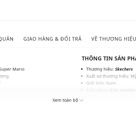
 QUẢN
GIAO HÀNG & ĐỔI TRẢ
VỀ THƯƠNG HIỆ
THÔNG TIN SẢN P
 Super Mario
Thương hiệu:
Skechers
tượng
Xuất xứ thương hiệu: M
í
Giới tính: Nam
Kiểu dáng:
Giày sneaker
bề mặt
Màu sắc: White/Black, 
Xem toàn bộ
g ngày
Chất liệu: Synthetic
Đế: Cao su
Thoáng khí: Có lớp lót 
Thích hợp dùng trong các 
Xu hướng theo mùa: Sử 