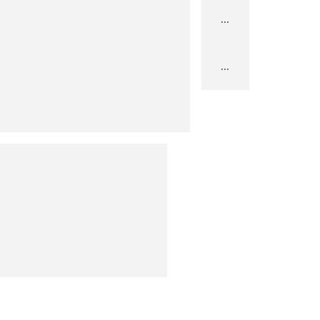
...
...