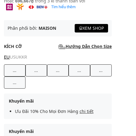
Hoặc
696,667₫
trong 3 kì thanh toán với
Tìm hiểu thêm
Phân phối bởi:
MAISON
XEM SHOP
KÍCH CỠ
Hướng Dẫn Chọn Size
EU
US
UK
KR
...
...
...
...
...
...
Khuyến mãi
Ưu Đãi 10% Cho Mọi Đơn Hàng
chi tiết
Khuyến mãi