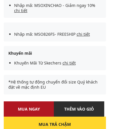
Nhập mã: MSOXINCHAO - Giảm ngay 10%
chi tiết
Nhập mã: MSO826FS- FREESHIP
chi tiết
Khuyến mãi
Khuyến Mãi Từ Skechers
chi tiết
*Hệ thống tự động chuyển đổi size Quý khách
đặt về mặc định EU
MUA NGAY
THÊM VÀO GIỎ
MUA TRẢ CHẬM