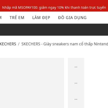
Nhập mã MSOPAY100: giảm ngay 10% khi thanh toán trực tuyến
Nhập mã: MSOXINCHAO - Giảm 10% đơn đầu cho thành viên mới!
M
TRẺ EM
LÀM ĐẸP
ĐỒ GIA DỤNG
Nhập mã MSOPAY100: giảm ngay 10% khi thanh toán trực tuyến
Nhập mã: MSOXINCHAO - Giảm 10% đơn đầu cho thành viên mới!
SKECHERS
SKECHERS - Giày sneakers nam cổ thấp Ninten
...
...
...