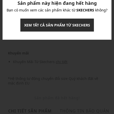
Sản phẩm này hiện đang hết hàng
Khuyến mãi
Bạn có muốn xem các sản phẩm khác từ
SKECHERS
không?
Nhập mã: MSOXINCHAO - Giảm ngay 10%
chi tiết
XEM TẤT CẢ SẢN PHẨM TỪ SKECHERS
Nhập mã: MSO826FS- FREESHIP
chi tiết
Khuyến mãi
Khuyến Mãi Từ Skechers
chi tiết
*Hệ thống tự động chuyển đổi size Quý khách đặt về
mặc định EU
Sản phẩm đã hết hàng!
CHI TIẾT SẢN PHẨM
THÔNG TIN BẢO QUẢN