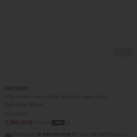
2 / 4
...
...
...
...
...
SKECHERS
Giày sneakers nam cổ thấp Nintendo Super Mario
Style Code:
802026
(0)
2,090,000₫
2,790,000₫
-25%
i
Nhận ngay
20 điểm thưởng
khi hoàn tất thanh toán cho