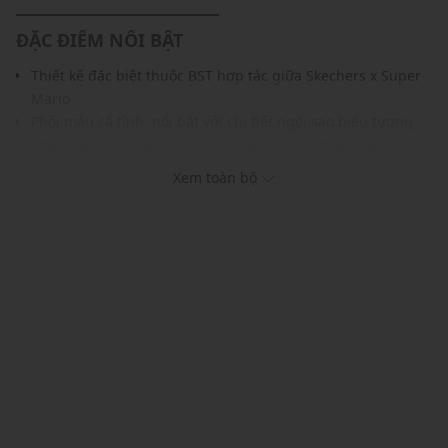
ĐẶC ĐIỂM NỔI BẬT
Thiết kế đặc biệt thuộc BST hợp tác giữa Skechers x Super
Mario
Phối màu cá tính, nổi bật với chi tiết ngôi sao biểu tượng
Thân giày da tổng hợp kết hợp lưới mesh thoáng khí
Đế Air-Cooled nhẹ và êm ái giúp giảm chấn tối ưu
Xem toàn bộ
Đế cao su nhẹ, tăng độ linh hoạt, bám tốt trên mọi bề mặt
Mang đến vẻ ngoài hiện đại, nổi bật trong mọi hàng ngày
THÔNG TIN SẢN PHẨM
Thương hiệu:
Skechers
Xuất xứ thương hiệu: Mỹ
Giới tính: Nam
Kiểu dáng:
Giày sneakers cổ thấp
Màu sắc: White/Black, White/Green, White/Red
Chất liệu: Synthetic
Đế: Cao su
Thoáng khí: Có lớp lót thoáng khí