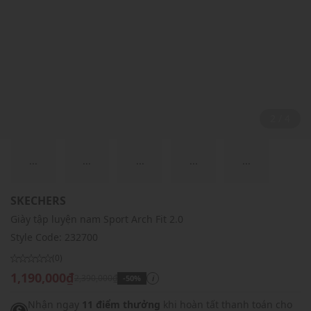
2 / 4
...
...
...
...
...
SKECHERS
Giày tập luyện nam Sport Arch Fit 2.0
Style Code:
232700
(0)
1,190,000₫
2,390,000₫
-50%
i
Nhận ngay
11 điểm thưởng
khi hoàn tất thanh toán cho