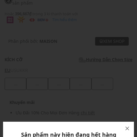
sản phẩm
Hoặc
396,667₫
trong 3 kì thanh toán với
Tìm hiểu thêm
Phân phối bởi:
MAISON
XEM SHOP
KÍCH CỠ
Hướng Dẫn Chọn Size
EU
US
UK
KR
...
...
...
...
...
Khuyến mãi
Ưu Đãi 10% Cho Mọi Đơn Hàng
chi tiết
Khuyến mãi
Sản phẩm này hiện đang hết hàng