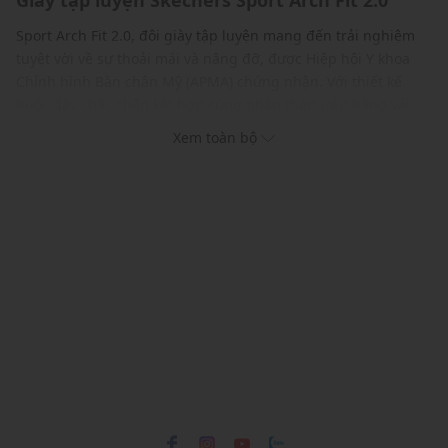
Giày tập luyện Skechers Sport Arch Fit 2.0
Sport Arch Fit 2.0, đôi giày tập luyện mang đến trải nghiệm
tuyệt vời về sự thoải mái và nâng đỡ, được Hiệp hội Y khoa
Chỉnh hình Bàn chân Mỹ (APMA) chứng nhận. Với thiết kế
buộc dây chắc chắn kết hợp cùng phần thân trên bằng vải
lưới kỹ thuật thoáng khí, điểm nhấn của Sport Arch Fit 2.0e
Xem toàn bộ
chính là đế lót Arch Fit® có thể tháo rời giúp phân tán áp lực
bàn chân, mang lại cảm giác thoải mái tối ưu. Đây không chỉ
là đôi giày thể thao thông thường, mà còn là sự lựa chọn
được chuyên gia y tế khuyên dùng, đảm bảo sức khỏe đôi
chân cho bạn trong mọi hoạt động.
ĐẶC ĐIỂM NỔI BẬT
Được làm từ 100% nguyên liệu thuần chay
Đế ngoài có lực kéo linh hoạt
Hệ thống đế Skechers Arch Fit® được cấp bằng sáng chế
Đế giày có thể tháo rời giúp ôm sát bàn chân, giảm sốc và
tăng độ phân tán trọng lượng
THÔNG TIN SẢN PHẨM