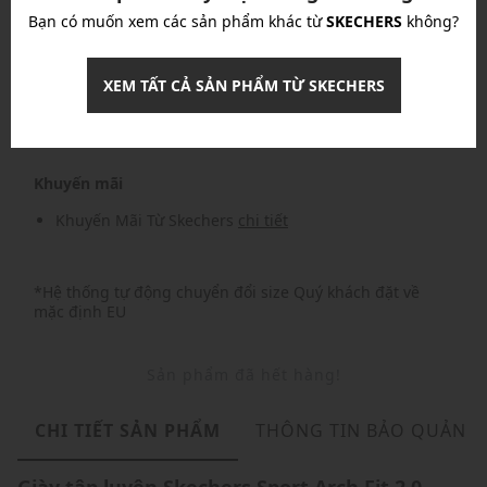
Bạn có muốn xem các sản phẩm khác từ
SKECHERS
không?
Nhập mã: MSOXINCHAO - Giảm ngay 10%
chi tiết
XEM TẤT CẢ SẢN PHẨM TỪ SKECHERS
Nhập mã: MSO826FS- FREESHIP
chi tiết
Khuyến mãi
Khuyến Mãi Từ Skechers
chi tiết
*Hệ thống tự động chuyển đổi size Quý khách đặt về
mặc định EU
Sản phẩm đã hết hàng!
CHI TIẾT SẢN PHẨM
THÔNG TIN BẢO QUẢN