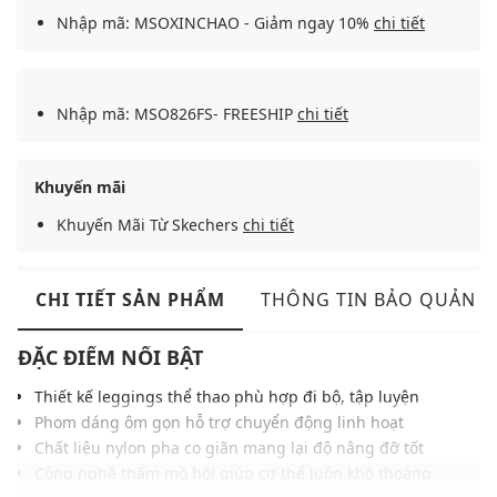
Nhập mã: MSOXINCHAO - Giảm ngay 10%
chi tiết
Nhập mã: MSO826FS- FREESHIP
chi tiết
Khuyến mãi
Khuyến Mãi Từ Skechers
chi tiết
CHI TIẾT SẢN PHẨM
THÔNG TIN BẢO QUẢN
ĐẶC ĐIỂM NỔI BẬT
Thiết kế leggings thể thao phù hợp đi bộ, tập luyện
Phom dáng ôm gọn hỗ trợ chuyển động linh hoạt
Chất liệu nylon pha co giãn mang lại độ nâng đỡ tốt
Công nghệ thấm mồ hôi giúp cơ thể luôn khô thoáng