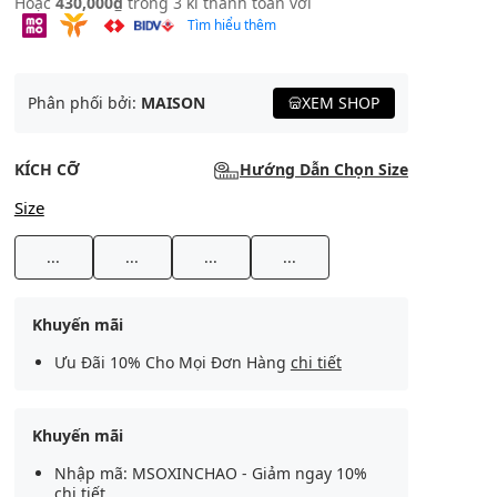
Hoặc
430,000₫
trong 3 kì thanh toán với
Tìm hiểu thêm
Phân phối bởi:
MAISON
XEM SHOP
KÍCH CỠ
Hướng Dẫn Chọn Size
Size
...
...
...
...
Khuyến mãi
Ưu Đãi 10% Cho Mọi Đơn Hàng
chi tiết
Khuyến mãi
Nhập mã: MSOXINCHAO - Giảm ngay 10%
chi tiết