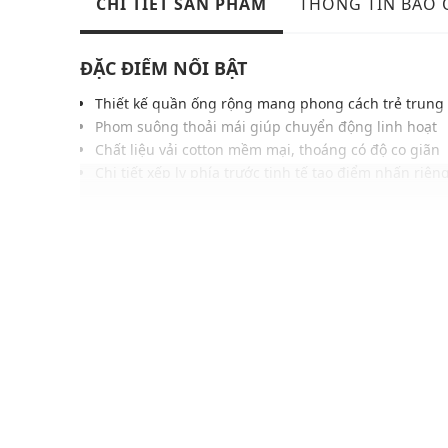
CHI TIẾT SẢN PHẨM
THÔNG TIN BẢO
ĐẶC ĐIỂM NỔI BẬT
Thiết kế quần ống rộng mang phong cách trẻ trung
Phom suông thoải mái giúp chuyển động linh hoạt
Chất liệu vải cotton mềm mại, thoáng có độ co giãn
Chi tiết xếp ly phía trước tinh tế tạo điểm nhấn riên
Logo thương hiệu sắc nét tăng độ nhận diện tinh tế
Gam màu hiện đại phù hợp nhiều kiểu phong cách
Dễ phối cùng các kiểu áo thun, áo polo hoặc sơ mi