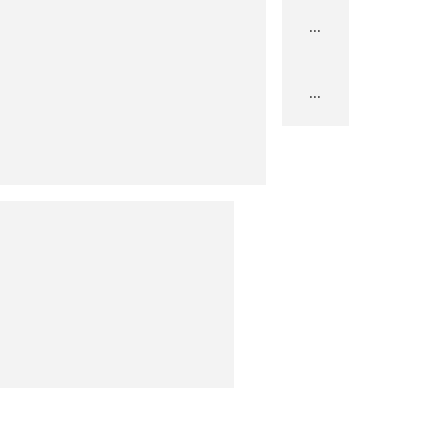
...
...