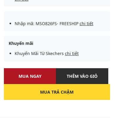
Nhập mã: MSO826FS- FREESHIP
chi tiết
Khuyến mãi
Khuyến Mãi Từ Skechers
chi tiết
MUA NGAY
THÊM VÀO GIỎ
MUA TRẢ CHẬM