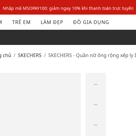
Nhập mã MSOPAY100: giảm ngay 10% khi thanh toán trực tuyến
Nhập mã: MSOXINCHAO - Giảm 10% đơn đầu cho thành viên mới!
M
TRẺ EM
LÀM ĐẸP
ĐỒ GIA DỤNG
Nhập mã MSOPAY100: giảm ngay 10% khi thanh toán trực tuyến
Nhập mã: MSOXINCHAO - Giảm 10% đơn đầu cho thành viên mới!
g chủ
SKECHERS
SKECHERS - Quần nữ ống rộng xếp ly 
...
...
...