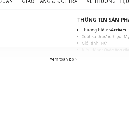
 QUẢN
GIAO HÀNG & ĐỔI TRẢ
VỀ THƯƠNG HIỆ
THÔNG TIN SẢN P
Thương hiệu:
Skechers
Xuất xứ thương hiệu: M
Giới tính: Nữ
g
Kiểu dáng:
Quần ống rộ
Màu sắc: Estate Blue, B
Xem toàn bộ
Chất liệu: 78% Cotton, 2
Hoạ tiết: Trơn một màu
Thích hợp mặc trong các d
Xu hướng theo mùa: Sử 