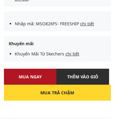
Nhập mã: MSO826FS- FREESHIP
chi tiết
Khuyến mãi
Khuyến Mãi Từ Skechers
chi tiết
MUA NGAY
THÊM VÀO GIỎ
MUA TRẢ CHẬM