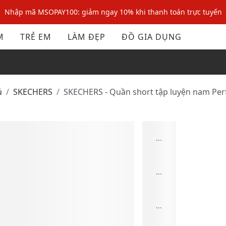
Nhập mã MSOPAY100: giảm ngay 10% khi thanh toán trực tuyến
Nhập mã: MSOXINCHAO - Giảm 10% đơn đầu cho thành viên mới!
M
TRẺ EM
LÀM ĐẸP
ĐỒ GIA DỤNG
Nhập mã MSOPAY100: giảm ngay 10% khi thanh toán trực tuyến
Nhập mã: MSOXINCHAO - Giảm 10% đơn đầu cho thành viên mới!
ủ
SKECHERS
SKECHERS - Quần short tập luyện nam Pe
...
...
...