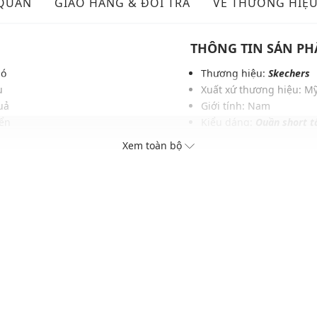
 QUẢN
GIAO HÀNG & ĐỔI TRẢ
VỀ THƯƠNG HIỆ
THÔNG TIN SẢN P
bó
Thương hiệu:
Skechers
u
Xuất xứ thương hiệu: M
uả
Giới tính: Nam
yển
Kiểu dáng:
Quần short t
ang
Màu sắc: Neutral Gray, 
Xem toàn bộ
oạt
Chất liệu: 87% Polyester
ác
Hoạ tiết: Trơn một màu
Phom quần: Thoải mái
Thích hợp mặc trong các 
Xu hướng theo mùa: Sử 