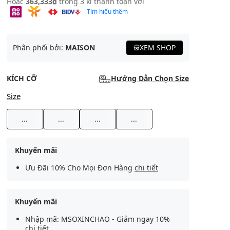
Hoặc
363,333₫
trong 3 kì thanh toán với
Tìm hiểu thêm
Phân phối bởi:
MAISON
XEM SHOP
KÍCH CỠ
Hướng Dẫn Chọn Size
Size
...
...
...
...
Khuyến mãi
Ưu Đãi 10% Cho Mọi Đơn Hàng
chi tiết
Khuyến mãi
Nhập mã: MSOXINCHAO - Giảm ngay 10%
chi tiết