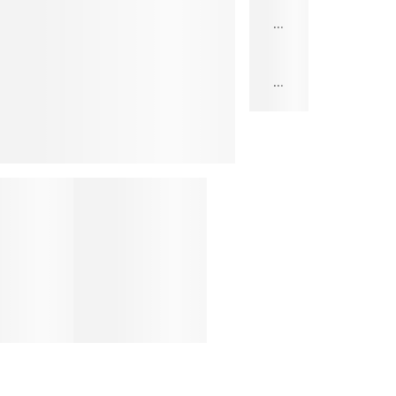
...
...