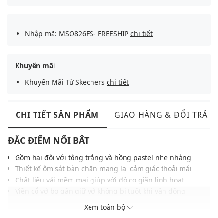
Nhập mã: MSO826FS- FREESHIP
chi tiết
Khuyến mãi
Khuyến Mãi Từ Skechers
chi tiết
CHI TIẾT SẢN PHẨM
GIAO HÀNG & ĐỔI TRẢ
ĐẶC ĐIỂM NỔI BẬT
Gồm hai đôi với tông trắng và hồng pastel nhẹ nhàng
Thiết kế ôm sát bàn chân mang lại cảm giác thoải mái
Chất liệu vải mềm mại giúp với độ co giãn linh hoạt
Viền cổ vớ bo gân giữ vớ không bị tuột khi vận động
Kiểu dáng phù hợp khi mang cùng giày sneakers
Xem toàn bộ
THÔNG TIN SẢN PHẨM