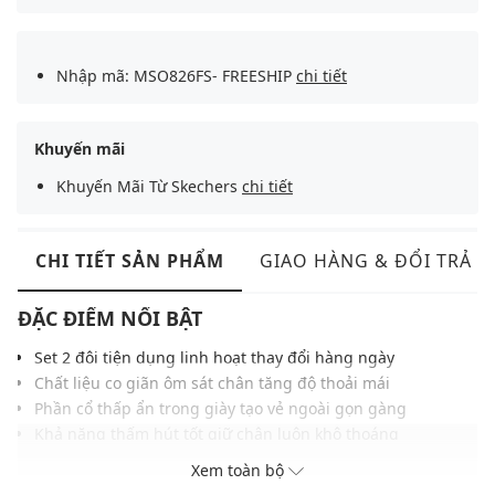
Nhập mã: MSO826FS- FREESHIP
chi tiết
Khuyến mãi
Khuyến Mãi Từ Skechers
chi tiết
CHI TIẾT SẢN PHẨM
GIAO HÀNG & ĐỔI TRẢ
ĐẶC ĐIỂM NỔI BẬT
Set 2 đôi tiện dụng linh hoạt thay đổi hàng ngày
Chất liệu co giãn ôm sát chân tăng độ thoải mái
Phần cổ thấp ẩn trong giày tạo vẻ ngoài gọn gàng
Khả năng thấm hút tốt giữ chân luôn khô thoáng
Dễ dàng kết hợp cùng nhiều loại giày thể thao
Xem toàn bộ
THÔNG TIN SẢN PHẨM