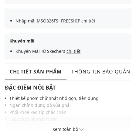
Nhập mã: MSO826FS- FREESHIP
chi tiết
Khuyến mãi
Khuyến Mãi Từ Skechers
chi tiết
CHI TIẾT SẢN PHẨM
THÔNG TIN BẢO QUẢN
ĐẶC ĐIỂM NỔI BẬT
Thiết kế phom chữ nhật nhỏ gọn, tiện dụng
Ngăn chính đựng đồ vừa phải
Phối khoá kéo zip chắc chắn
Logo được in mặt trước
Chất liệu vải cao cấp, đường may tỉ mỉ
Xem toàn bộ
THÔNG TIN SẢN PHẨM