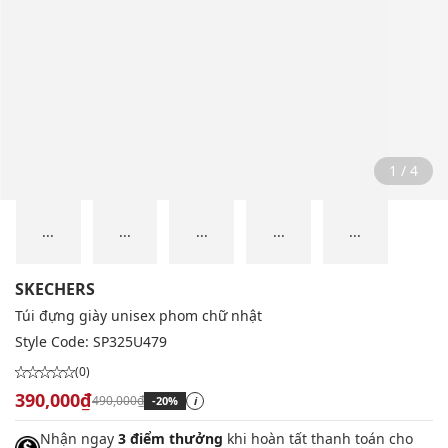
2 / 4
...
...
...
...
...
SKECHERS
Túi đựng giày unisex phom chữ nhật
Style Code:
SP325U479
(0)
390,000₫
490,000₫
-20%
i
Nhận ngay
3 điểm thưởng
khi hoàn tất thanh toán cho