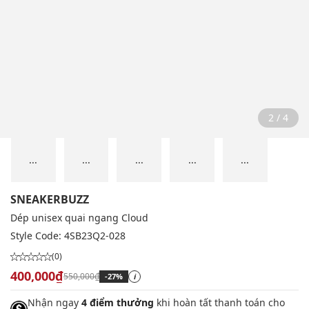
2 / 4
...
...
...
...
...
SNEAKERBUZZ
Dép unisex quai ngang Cloud
Style Code:
4SB23Q2-028
(0)
400,000₫
550,000₫
-27%
i
Nhận ngay
4 điểm thưởng
khi hoàn tất thanh toán cho