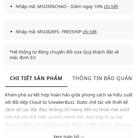
Nhập mã: MSOXINCHAO - Giảm ngay 10%
chi tiết
Nhập mã: MSO826FS- FREESHIP
chi tiết
*Hệ thống tự động chuyển đổi size Quý khách đặt về
mặc định EU
CHI TIẾT SẢN PHẨM
THÔNG TIN BẢO QUẢN
Khám phá sự kết hợp hoàn hảo giữa phong cách và hiệu suất
với đôi dép Cloud từ SneakerBuzz. Được chế tác với thiết kế
rãnh vô cực độc đáo, không chỉ mang đến sự thoải mái vượt
trội mà còn thể hiện cá tính mạnh mẽ, item này là sự lựa
chọn lý tưởng cho những ai yêu thích sự đổi mới và sáng tạo
trong từng bước đi. Với lớp đệm siêu nhẹ và hệ thống thoáng
Xem toàn bộ