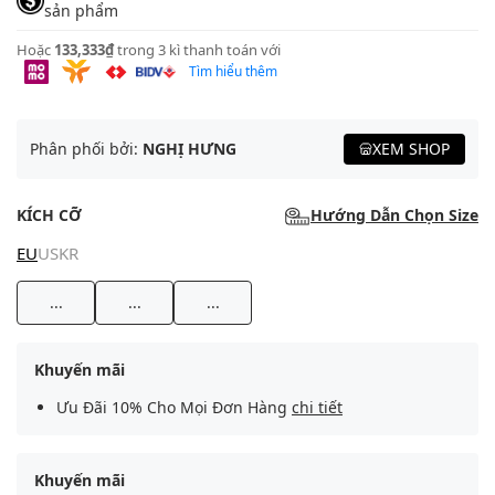
sản phẩm
Hoặc
133,333₫
trong 3 kì thanh toán với
Tìm hiểu thêm
Phân phối bởi:
NGHỊ HƯNG
XEM SHOP
KÍCH CỠ
Hướng Dẫn Chọn Size
EU
US
KR
...
...
...
Khuyến mãi
Ưu Đãi 10% Cho Mọi Đơn Hàng
chi tiết
Khuyến mãi