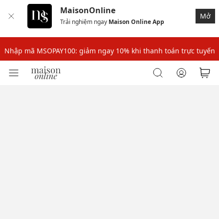
MaisonOnline
Mở
Trải nghiệm ngay
Maison Online App
Nhập mã: MSOXINCHAO - Giảm 10% đơn đầu cho thành viên mới!
Nhập mã MSOPAY100: giảm ngay 10% khi thanh toán trực tuyến
Nhập mã: MSOXINCHAO - Giảm 10% đơn đầu cho thành viên mới!
Nhập mã MSOPAY100: giảm ngay 10% khi thanh toán trực tuyến
Nhập mã: MSOXINCHAO - Giảm 10% đơn đầu cho thành viên mới!