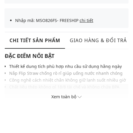
Nhập mã: MSO826FS- FREESHIP
chi tiết
CHI TIẾT SẢN PHẨM
GIAO HÀNG & ĐỔI TRẢ
ĐẶC ĐIỂM NỔI BẬT
Thiết kế dung tích phù hợp nhu cầu sử dụng hằng ngày
Nắp Flip Straw chống rò rỉ giúp uống nước nhanh chóng
Công nghệ cách nhiệt chân không giữ lạnh suốt nhiều giờ
Chất liệu thép không gỉ 18/8 tái chế và không chứa BPA
Tay cầm công thái học tạo cảm giác cầm nắm chắc chắn
Xem toàn bộ
Kiểu dáng vừa vặn khay để cốc, thuận tiện khi di chuyển
THÔNG TIN SẢN PHẨM
Thương hiệu:
Stanley
Xuất xứ thương hiệu: Mỹ