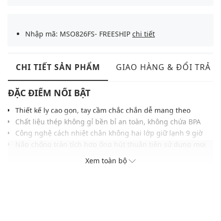
Nhập mã: MSO826FS- FREESHIP
chi tiết
CHI TIẾT SẢN PHẨM
GIAO HÀNG & ĐỔI TRẢ
ĐẶC ĐIỂM NỔI BẬT
Thiết kế ly cao gọn, tay cầm chắc chắn dễ mang theo
Chất liệu thép không gỉ bền bỉ an toàn, không chứa BPA
Công nghệ cách nhiệt chân không hai lớp giữ lạnh 9 giờ
Nắp chống tràn tích hợp ống hút thuận tiện sử dụng mọi
lúc
Xem toàn bộ
Tay cầm công thái học hỗ trợ cầm nắm thoải mái di chuyển
Đế ly thon gọn, phù hợp với đa số khay để cốc trên ô tô
Phù hợp đi làm, tập luyện, du lịch, di chuyển hàng ngày
THÔNG TIN SẢN PHẨM