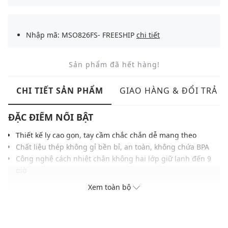
Nhập mã: MSO826FS- FREESHIP
chi tiết
Sản phẩm đã hết hàng!
CHI TIẾT SẢN PHẨM
GIAO HÀNG & ĐỔI TRẢ
ĐẶC ĐIỂM NỔI BẬT
Thiết kế ly cao gọn, tay cầm chắc chắn dễ mang theo
Chất liệu thép không gỉ bền bỉ, an toàn, không chứa BPA
Công nghệ cách nhiệt chân không hai lớp giữ lạnh đến 9
giờ
Nắp chống tràn tích hợp ống hút thuận tiện sử dụng mọi
Xem toàn bộ
lúc
Tay cầm công thái học hỗ trợ cầm nắm thoải mái di chuyển
Đế ly thon gọn, phù hợp với đa số khay để cốc trên ô tô