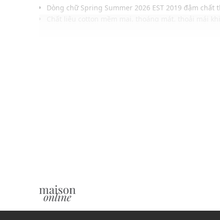
Dòng chữ Spring Summer 2026 EST 2019 đậm chất 
Chất liệu cotton mềm mại, thoáng mát, thoải mái kh
Gam màu tối giản, dễ phối với quần jeans, jogger
Phù hợp phong cách casual, street hoặc unisex cá t