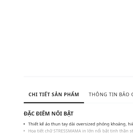
CHI TIẾT SẢN PHẨM
THÔNG TIN BẢO
ĐẶC ĐIỂM NỔI BẬT
Thiết kế áo thun tay dài oversized phóng khoáng, hi
Họa tiết chữ STRESSMAMA in lớn nổi bật tinh thần s