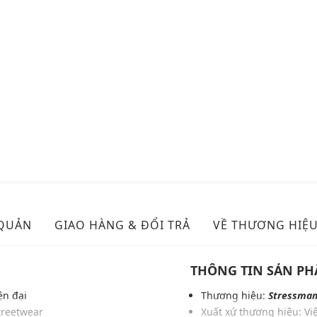
 QUẢN
GIAO HÀNG & ĐỔI TRẢ
VỀ THƯƠNG HIỆ
THÔNG TIN SẢN P
ện đại
Thương hiệu:
Stressma
treetwear
Xuất xứ thương hiệu: V