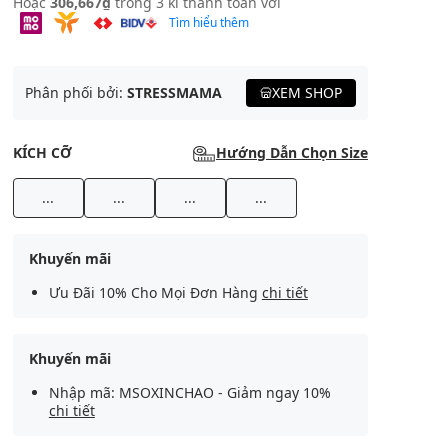
Hoặc
306,667₫
trong 3 kì thanh toán với
Tìm hiểu thêm
Phân phối bởi:
STRESSMAMA
XEM SHOP
KÍCH CỠ
Hướng Dẫn Chọn Size
...
...
...
...
Khuyến mãi
Ưu Đãi 10% Cho Mọi Đơn Hàng
chi tiết
Khuyến mãi
Nhập mã: MSOXINCHAO - Giảm ngay 10%
chi tiết