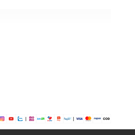
ái
ịp: Đi làm, đi chơi,...
dụng được tất cả các mùa trong năm
|
|