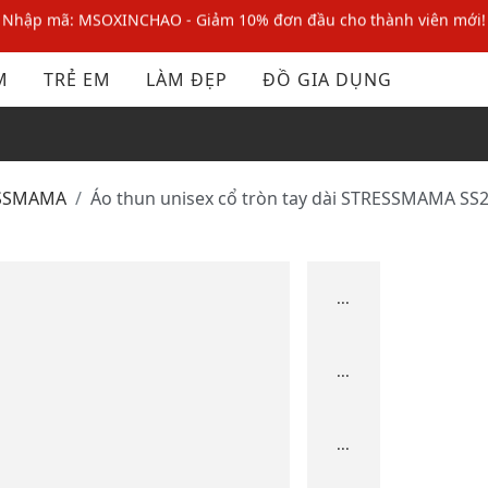
Nhập mã MSOPAY100: giảm ngay 10% khi thanh toán trực tuyến
Nhập mã: MSOXINCHAO - Giảm 10% đơn đầu cho thành viên mới!
M
TRẺ EM
LÀM ĐẸP
ĐỒ GIA DỤNG
Nhập mã MSOPAY100: giảm ngay 10% khi thanh toán trực tuyến
Nhập mã: MSOXINCHAO - Giảm 10% đơn đầu cho thành viên mới!
ESSMAMA
Áo thun unisex cổ tròn tay dài STRESSMAMA SS
...
...
...