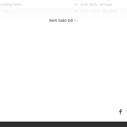
thương hiệu
Giới tính: Unisex
i mặc
Kiểu dáng:
Áo thun
Màu sắc: White
Xem toàn bộ
ính
Chất liệu: 100% Cotton
Hoạ tiết: Trơn một màu
Phom áo: Rộng, thoải m
Thích hợp mặc trong các d
Xu hướng theo mùa: Sử 