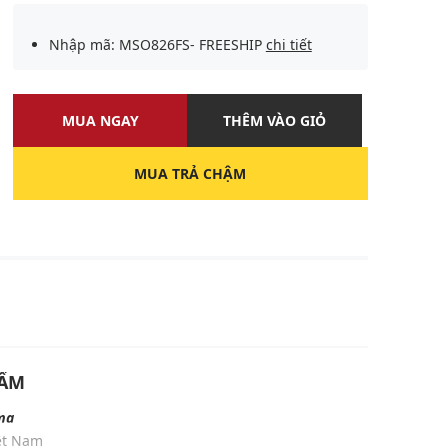
Nhập mã: MSO826FS- FREESHIP
chi tiết
MUA NGAY
THÊM VÀO GIỎ
MUA TRẢ CHẬM
U
HẨM
ma
iệt Nam