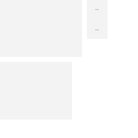
...
...