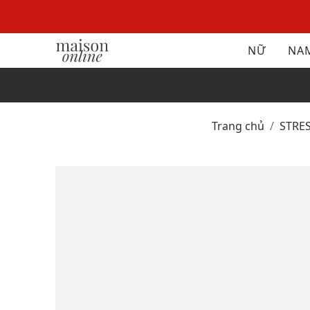
NỮ
NA
Trang chủ
STR