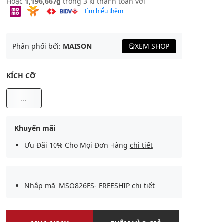
Hoặc
1,196,667₫
trong 3 kì thanh toán với
Tìm hiểu thêm
Phân phối bởi:
MAISON
XEM SHOP
KÍCH CỠ
...
Khuyến mãi
Ưu Đãi 10% Cho Mọi Đơn Hàng
chi tiết
Nhập mã: MSO826FS- FREESHIP
chi tiết