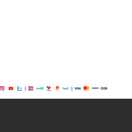
 độ sâu: 20m
|
|