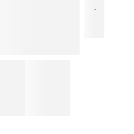
...
...