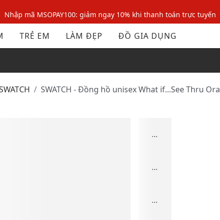
Nhập mã MSOPAY100: giảm ngay 10% khi thanh toán trực tuyến
Nhập mã: MSOXINCHAO - Giảm 10% đơn đầu cho thành viên mới!
M
TRẺ EM
LÀM ĐẸP
ĐỒ GIA DỤNG
Nhập mã MSOPAY100: giảm ngay 10% khi thanh toán trực tuyến
Nhập mã: MSOXINCHAO - Giảm 10% đơn đầu cho thành viên mới!
SWATCH
SWATCH - Đồng hồ unisex What if...See Thru O
...
...
...