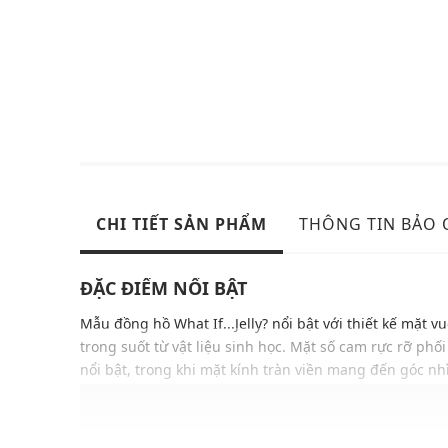
CHI TIẾT SẢN PHẨM
THÔNG TIN BẢO
ĐẶC ĐIỂM NỔI BẬT
Mẫu đồng hồ What If...Jelly? nổi bật với thiết kế mặt v
trong suốt từ vật liệu sinh học. Mặt số cam rực rỡ ph
nổi bật, trong khi mặt kính tràn viền mang đến góc nh
Đồng hồ chạy bằng pin thạch anh cao cấp
Nằm trong bộ sưu tập What If...Jelly?