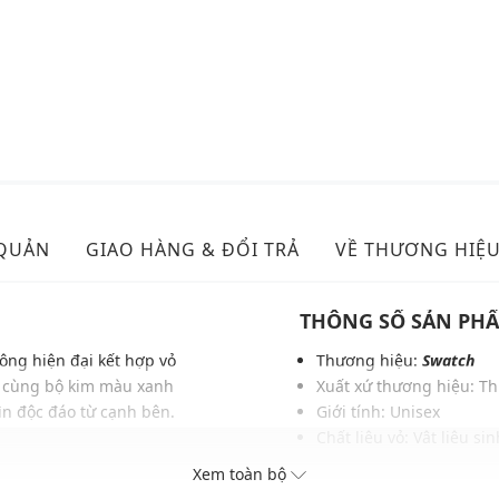
 QUẢN
GIAO HÀNG & ĐỔI TRẢ
VỀ THƯƠNG HIỆ
THÔNG SỐ SẢN PH
uông hiện đại kết hợp vỏ
Thương hiệu:
Swatch
ối cùng bộ kim màu xanh
Xuất xứ thương hiệu: Th
ìn độc đáo từ cạnh bên.
Giới tính: Unisex
Chất liệu vỏ: Vật liệu si
Chất liệu dây: Silicone
Xem toàn bộ
Hình dạng mặt: Hình v