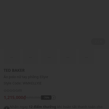
2 / 4
...
...
...
...
...
TED BAKER
Áo polo nữ tay phồng Ellyie
Style Code:
WMKELLYIE
(0)
1,215,000₫
4,050,000₫
-70%
i
Nhận ngay
12 điểm thưởng
khi hoàn tất thanh toán cho