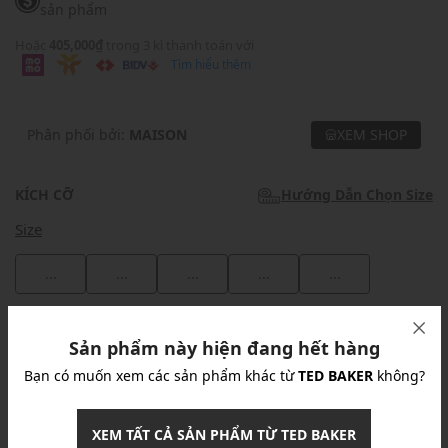
sản phẩm
Hoặc
405,000₫
trong 3 kì thanh toán với
Tìm hiểu thêm
Phân phối bởi:
MAISON
XEM SHOP
KÍCH CỠ
Hướng Dẫn Chọn Size
Size
...
...
...
...
...
Khuyến mãi
Sản phẩm này hiện đang hết hàng
Ưu Đãi 10% Cho Mọi Đơn Hàng
chi tiết
Bạn có muốn xem các sản phẩm khác từ
TED BAKER
không?
XEM TẤT CẢ SẢN PHẨM TỪ TED BAKER
Khuyến mãi