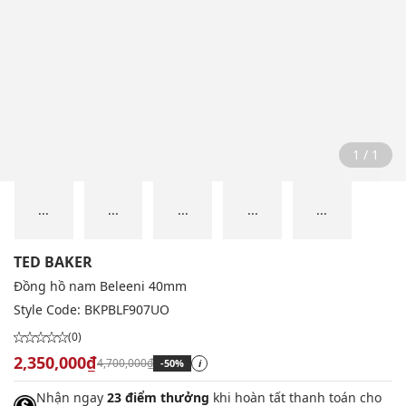
1 / 1
...
...
...
...
...
TED BAKER
Đồng hồ nam Beleeni 40mm
Style Code:
BKPBLF907UO
(0)
2,350,000₫
4,700,000₫
-50%
i
Nhận ngay
23 điểm thưởng
khi hoàn tất thanh toán cho