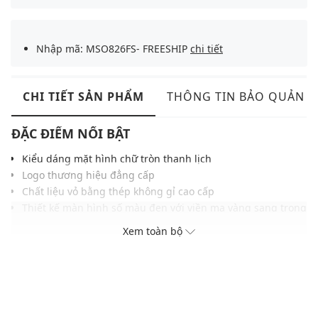
Nhập mã: MSO826FS- FREESHIP
chi tiết
CHI TIẾT SẢN PHẨM
THÔNG TIN BẢO QUẢN
ĐẶC ĐIỂM NỔI BẬT
Kiểu dáng mặt hình chữ tròn thanh lịch
Logo thương hiệu đẳng cấp
Chất liệu vỏ bằng thép không gỉ cao cấp
Thiết kế màn hình số màu đen với viền mạ vàng sang trọng
Khả năng chống nước ở độ sâu 50m
Xem toàn bộ
ĐIỀU KIỆN BẢO HÀNH
Bảo hành thân máy đồng hồ thời hạn 4 năm tại Việt nam và
quốc tế (02 năm đầu miễn phí, 02 năm sau bảo hành có tính
phí tùy theo tình trạng máy)