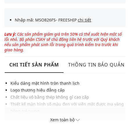
Nhập mã: MSO826FS- FREESHIP
chi tiết
Lưu ý:
Các sản phẩm giảm giá trên 50% có thể xuất hiện một số
lỗi nhỏ. Bộ phận CSKH sẽ chủ động liên hệ trước với Quý khách
nếu sản phẩm phát sinh lỗi trong quá trình kiểm tra trước khi
giao hàng.
CHI TIẾT SẢN PHẨM
THÔNG TIN BẢO QUẢN
Kiểu dáng mặt hình tròn thanh lịch
Logo thương hiệu đẳng cấp
Chất liệu vỏ bằng thép không gỉ cao cấp
Thiết kế màn hình số màu đen với viền mặt được mạ vàng
hồng trẻ trung
Phần dây da được in các hình bông hoa nhỏ đẹp mắt
Xem toàn bộ
Khả năng chống nước ở độ sâu 30m