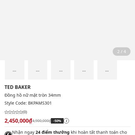
2 / 4
...
...
...
...
...
TED BAKER
Đồng hồ nữ mặt tròn 34mm
Style Code:
BKPAMS301
(0)
2,450,000₫
4,900,000₫
-50%
i
Nhận ngay
24 điểm thưởng
khi hoàn tất thanh toán cho