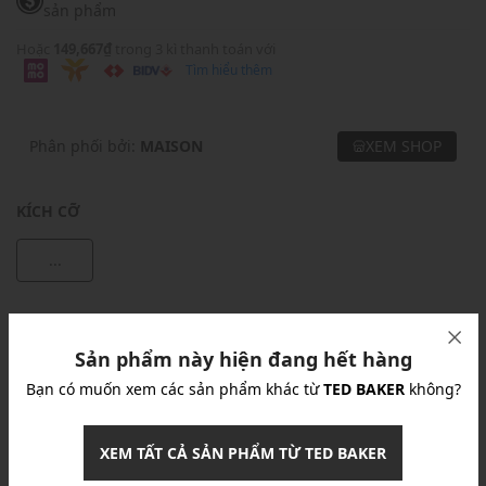
sản phẩm
Hoặc
149,667₫
trong 3 kì thanh toán với
Tìm hiểu thêm
Phân phối bởi:
MAISON
XEM SHOP
KÍCH CỠ
...
Khuyến mãi
Sản phẩm này hiện đang hết hàng
Ưu Đãi 10% Cho Mọi Đơn Hàng
chi tiết
Bạn có muốn xem các sản phẩm khác từ
TED BAKER
không?
Khuyến mãi
XEM TẤT CẢ SẢN PHẨM TỪ TED BAKER
Nhập mã: MSOXINCHAO - Giảm ngay 10%
chi tiết