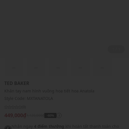
1 / 1
...
...
...
...
...
TED BAKER
Khăn tay nam hình vuông hoạ tiết hoa Anatola
Style Code:
MXTANATOLA
(0)
449,000₫
1,120,000₫
-60%
i
Nhận ngay
4 điểm thưởng
khi hoàn tất thanh toán cho