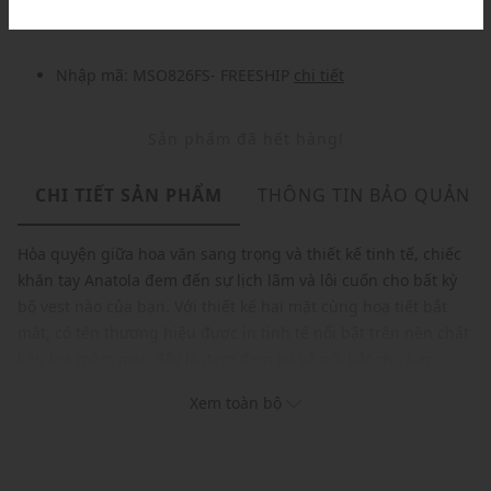
Nhập mã: MSO826FS- FREESHIP
chi tiết
Sản phẩm đã hết hàng!
CHI TIẾT SẢN PHẨM
THÔNG TIN BẢO QUẢN
Hòa quyện giữa hoa văn sang trọng và thiết kế tinh tế, chiếc
khăn tay Anatola đem đến sự lịch lãm và lôi cuốn cho bất kỳ
bộ vest nào của bạn. Với thiết kế hai mặt cùng hoạ tiết bắt
mắt, có tên thương hiệu được in tinh tế nổi bật trên nền chất
liệu lụa mềm mại, đây là item đem lại vẻ nổi bật cho bạn
trong mọi dịp đặc biệt.
Xem toàn bộ
Thương hiệu: Ted Baker
Xuất xứ: Anh
Giới tính: Nam