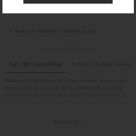
Nhập mã: MSOXINCHAO - Giảm ngay 10%
chi tiết
Nhập mã: MSO826FS- FREESHIP
chi tiết
Sản phẩm đã hết hàng!
CHI TIẾT SẢN PHẨM
THÔNG TIN BẢO QUẢN
Không chỉ là một trào lưu thời trang, Genbee còn mang đến
cho bạn sự thoải mái tuyệt vời với thiết kế hiện đại nhưng
vẫn giữ được nét truyền thống, tôn lên vẻ đẹp nam tính của
bạn. Chỉ cần kết hợp Genbee với một chiếc áo thun đơn giản
hay áo sơ mi gọn gàng là đã đủ để biến bạn thành tâm điểm
mọi ánh nhìn.
Xem toàn bộ
Thương hiệu: Ted Baker