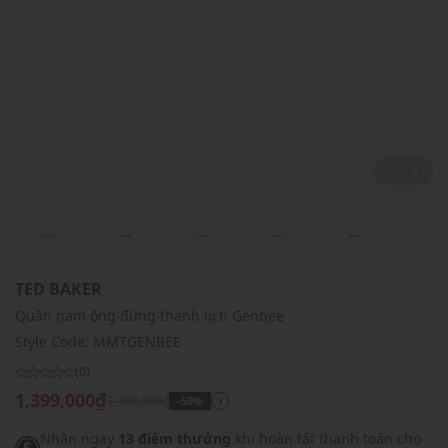
2 / 4
...
...
...
...
...
TED BAKER
Quần nam ống đứng thanh lịch Genbee
Style Code:
MMTGENBEE
(0)
1,399,000₫
3,400,000₫
-59%
i
Nhận ngay
13 điểm thưởng
khi hoàn tất thanh toán cho