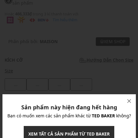
sản phẩm
Hoặc
466,333₫
trong 3 kì thanh toán với
Tìm hiểu thêm
Phân phối bởi:
MAISON
XEM SHOP
KÍCH CỠ
Hướng Dẫn Chọn Size
Size
...
...
...
...
Khuyến mãi
Sản phẩm này hiện đang hết hàng
Ưu Đãi 10% Cho Mọi Đơn Hàng
chi tiết
Bạn có muốn xem các sản phẩm khác từ
TED BAKER
không?
XEM TẤT CẢ SẢN PHẨM TỪ TED BAKER
Khuyến mãi