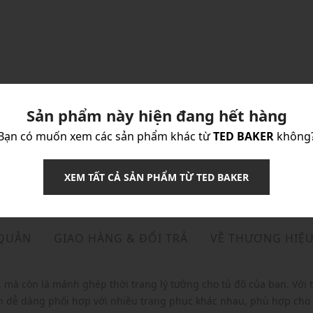
Sản phẩm này hiện đang hết hàng
Bạn có muốn xem các sản phẩm khác từ
TED BAKER
không
XEM TẤT CẢ SẢN PHẨM TỪ TED BAKER
 QUẢN
GIAO HÀNG & ĐỔI TRẢ
VỀ THƯƠNG HIỆ
 mà còn là mảnh ghép thời trang lý tưởng cho tủ đồ của bạn. Với 
 dễ dàng phối hợp với nhiều trang phục khác nhau, phù hợp cho 