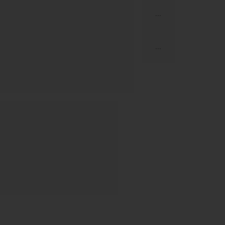
...
...