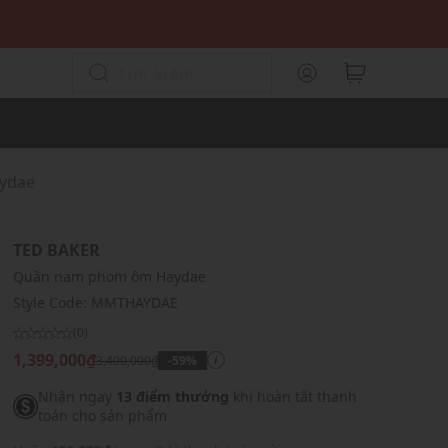
aydae
TED BAKER
Quần nam phom ôm Haydae
Style Code:
MMTHAYDAE
(0)
1,399,000₫
3,400,000₫
-59%
i
Nhận ngay
13 điểm thưởng
khi hoàn tất thanh
toán cho sản phẩm