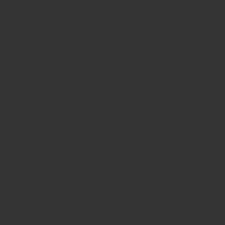
...
...