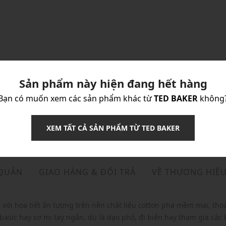
Sản phẩm này hiện đang hết hàng
Bạn có muốn xem các sản phẩm khác từ
TED BAKER
không
XEM TẤT CẢ SẢN PHẨM TỪ TED BAKER
 QUẢN
GIAO HÀNG & ĐỔI TRẢ
VỀ THƯƠNG HIỆ
 với họa tiết ấn tượng trên nền chất liệu cotton pha mềm mại, t
sic hay sơ mi tay ngắn, dù là dạo phố, đi biển hay tham gia các bu