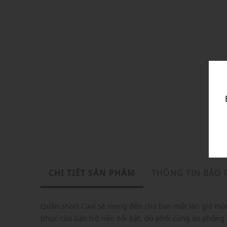
CHI TIẾT SẢN PHẨM
THÔNG TIN BẢO
Quần short Caol sẽ mang đến cho bạn một làn gió mới
phục của bạn trở nên nổi bật, dù phối cùng áo phông ba