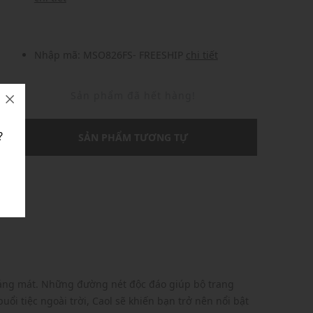
Nhập mã: MSO826FS- FREESHIP
chi tiết
Sản phẩm đã hết hàng!
?
SẢN PHẨM TƯƠNG TỰ
U
hoáng mát. Những đường nét độc đáo giúp bộ trang
ổi tiệc ngoài trời, Caol sẽ khiến bạn trở nên nổi bật