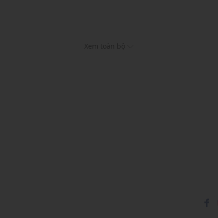
Xem toàn bộ
điều chỉnh
ục và phụ kiện
ong năm