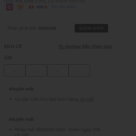
Hoặc
416,333₫
trong 3 kì thanh toán với
Tìm hiểu thêm
Phân phối bởi:
MAISON
XEM SHOP
KÍCH CỠ
Hướng Dẫn Chọn Size
Size
...
...
...
...
Khuyến mãi
Ưu Đãi 10% Cho Mọi Đơn Hàng
chi tiết
Khuyến mãi
Nhập mã: MSOXINCHAO - Giảm ngay 10%
chi tiết