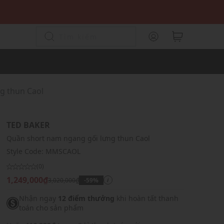
g thun Caol
TED BAKER
Quần short nam ngang gối lưng thun Caol
Style Code:
MMSCAOL
(0)
1,249,000₫
3,020,000₫
-59%
i
Nhận ngay
12 điểm thưởng
khi hoàn tất thanh
toán cho sản phẩm