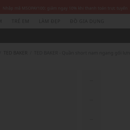
Nhập mã MSOPAY100: giảm ngay 10% khi thanh toán trực tuyến
Nhập mã: MSOXINCHAO - Giảm 10% đơn đầu cho thành viên mới!
M
TRẺ EM
LÀM ĐẸP
ĐỒ GIA DỤNG
Nhập mã MSOPAY100: giảm ngay 10% khi thanh toán trực tuyến
Nhập mã: MSOXINCHAO - Giảm 10% đơn đầu cho thành viên mới!
TED BAKER
TED BAKER - Quần short nam ngang gối lưn
...
...
...