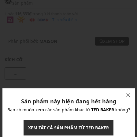
sản phẩm
Hoặc
116,333₫
trong 3 kì thanh toán với
Tìm hiểu thêm
Phân phối bởi:
MAISON
XEM SHOP
KÍCH CỠ
...
Khuyến mãi
Sản phẩm này hiện đang hết hàng
Ưu Đãi 10% Cho Mọi Đơn Hàng
chi tiết
Bạn có muốn xem các sản phẩm khác từ
TED BAKER
không?
Khuyến mãi
XEM TẤT CẢ SẢN PHẨM TỪ TED BAKER
Nhập mã: MSOXINCHAO - Giảm ngay 10%
chi tiết