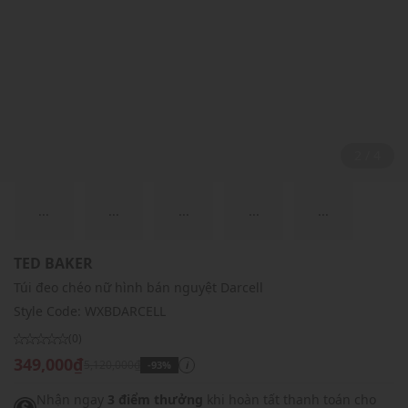
2 / 4
...
...
...
...
...
TED BAKER
Túi đeo chéo nữ hình bán nguyệt Darcell
Style Code:
WXBDARCELL
(0)
349,000₫
5,120,000₫
-93%
i
Nhận ngay
3 điểm thưởng
khi hoàn tất thanh toán cho