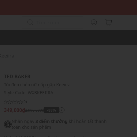
Keeiira
TED BAKER
Túi đeo chéo nữ nắp gập Keeiira
Style Code:
WXBKEEIIRA
(0)
349,000₫
2,990,000₫
-88%
i
Nhận ngay
3 điểm thưởng
khi hoàn tất thanh
toán cho sản phẩm