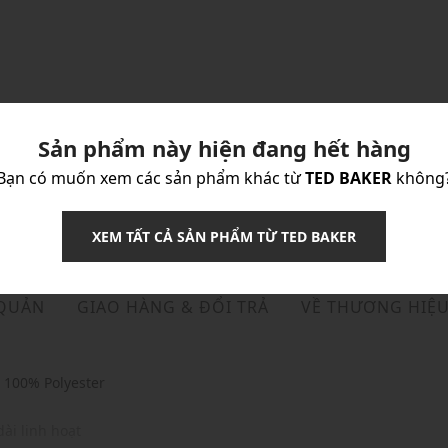
Sản phẩm này hiện đang hết hàng
Bạn có muốn xem các sản phẩm khác từ
TED BAKER
không
XEM TẤT CẢ SẢN PHẨM TỪ TED BAKER
 QUẢN
GIAO HÀNG & ĐỔI TRẢ
VỀ THƯƠNG HIỆ
: 100% Polyester
ài linh hoạt