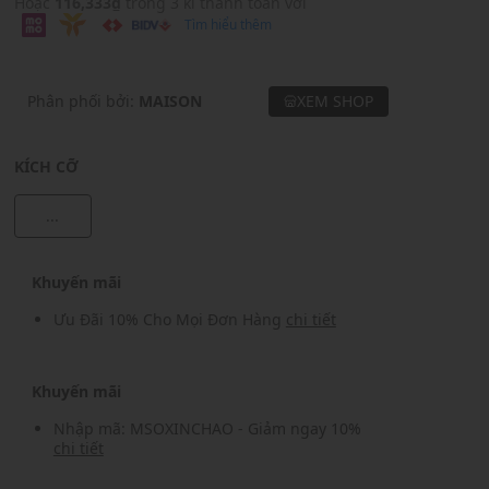
Hoặc
116,333₫
trong 3 kì thanh toán với
Tìm hiểu thêm
Phân phối bởi:
MAISON
XEM SHOP
KÍCH CỠ
...
Khuyến mãi
Ưu Đãi 10% Cho Mọi Đơn Hàng
chi tiết
Khuyến mãi
Nhập mã: MSOXINCHAO - Giảm ngay 10%
chi tiết