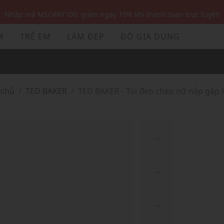
Nhập mã MSOPAY100: giảm ngay 10% khi thanh toán trực tuyến
Nhập mã: MSOXINCHAO - Giảm 10% đơn đầu cho thành viên mới!
M
TRẺ EM
LÀM ĐẸP
ĐỒ GIA DỤNG
Nhập mã MSOPAY100: giảm ngay 10% khi thanh toán trực tuyến
Nhập mã: MSOXINCHAO - Giảm 10% đơn đầu cho thành viên mới!
 chủ
TED BAKER
TED BAKER - Túi đeo chéo nữ nắp gập 
...
...
...