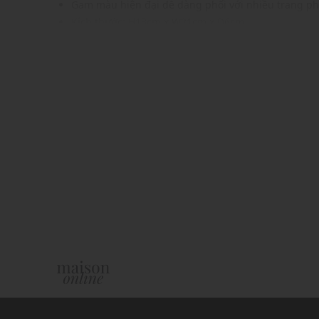
Gam màu hiện đại dễ dàng phối với nhiều trang p
Kích thước:
H13cm x W21cm x D6cm
Xuất xứ thương hiệu: Anh