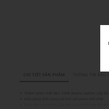
CHI TIẾT SẢN PHẨM
THÔNG TIN BẢO
Thành phần chất liệu:
100% Bovine Leather. Lớp lót
Kiểu dáng thời trang nữ tính với phom chữ nhật
Khóa cài nam châm, dây đeo vai có thể thay đổi độ d