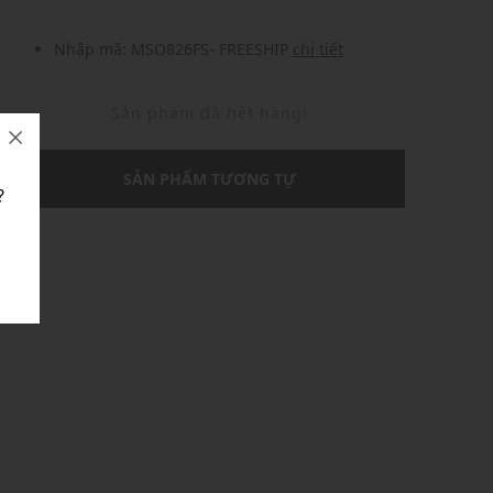
Nhập mã: MSO826FS- FREESHIP
chi tiết
Sản phẩm đã hết hàng!
SẢN PHẨM TƯƠNG TỰ
?
U