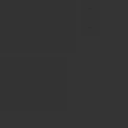
...
...