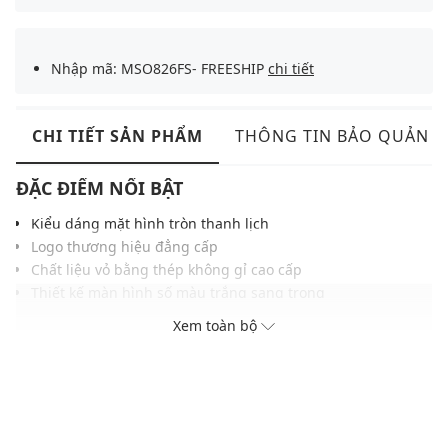
Nhập mã: MSO826FS- FREESHIP
chi tiết
CHI TIẾT SẢN PHẨM
THÔNG TIN BẢO QUẢN
ĐẶC ĐIỂM NỔI BẬT
Kiểu dáng mặt hình tròn thanh lịch
Logo thương hiệu đẳng cấp
Chất liệu vỏ bằng thép không gỉ cao cấp
Thiết kế màn hình số màu trắng sang trọng
Khả năng chống nước ở độ sâu 30m
Xem toàn bộ
ĐIỀU KIỆN BẢO HÀNH
Bảo hành thân máy đồng hồ thời hạn 2 năm do lỗi nhà sản
xuất
Không áp dụng bảo hành với pin, dây đồng hồ và các phụ kiện