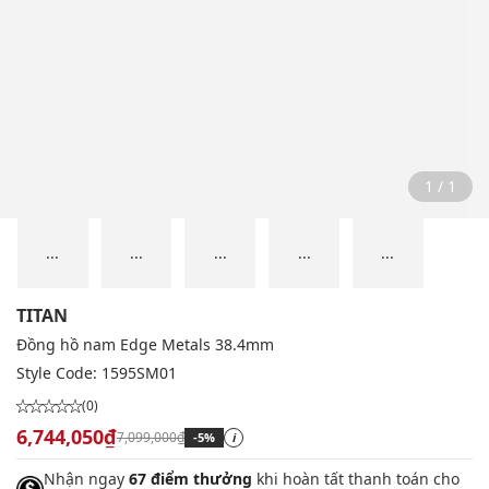
1 / 1
...
...
...
...
...
TITAN
Đồng hồ nam Edge Metals 38.4mm
Style Code:
1595SM01
(0)
6,744,050₫
7,099,000₫
-5%
i
Nhận ngay
67 điểm thưởng
khi hoàn tất thanh toán cho