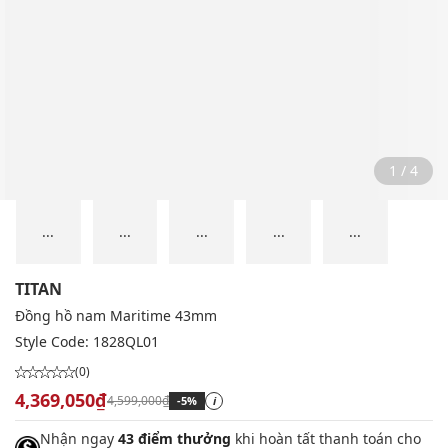
2 / 4
...
...
...
...
...
TITAN
Đồng hồ nam Maritime 43mm
Style Code:
1828QL01
(0)
4,369,050₫
4,599,000₫
-5%
i
Nhận ngay
43 điểm thưởng
khi hoàn tất thanh toán cho