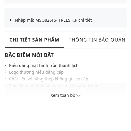
Nhập mã: MSO826FS- FREESHIP
chi tiết
CHI TIẾT SẢN PHẨM
THÔNG TIN BẢO QUẢN
ĐẶC ĐIỂM NỔI BẬT
Kiểu dáng mặt hình tròn thanh lịch
Logo thương hiệu đẳng cấp
Chất liệu vỏ bằng thép không gỉ cao cấp
Thiết kế màn hình số màu xanh lá sang trọng
Khả năng chống nước ở độ sâu 50m
Xem toàn bộ
ĐIỀU KIỆN BẢO HÀNH
Bảo hành thân máy đồng hồ thời hạn 2 năm do lỗi nhà sản
xuất
Không áp dụng bảo hành với pin, dây đồng hồ và các phụ kiện