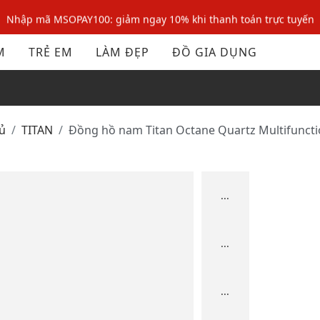
Nhập mã MSOPAY100: giảm ngay 10% khi thanh toán trực tuyến
Nhập mã: MSOXINCHAO - Giảm 10% đơn đầu cho thành viên mới!
M
TRẺ EM
LÀM ĐẸP
ĐỒ GIA DỤNG
Nhập mã MSOPAY100: giảm ngay 10% khi thanh toán trực tuyến
Nhập mã: MSOXINCHAO - Giảm 10% đơn đầu cho thành viên mới!
ủ
TITAN
Đồng hồ nam Titan Octane Quartz Multifunc
...
...
...