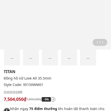
1 / 1
...
...
...
...
...
TITAN
Đồng hồ nữ Love All 35.5mm
Style Code:
95150WM01
(0)
7,504,050₫
7,899,000₫
-5%
i
Nhận ngay
75 điểm thưởng
khi hoàn tất thanh toán cho