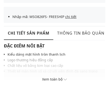
Nhập mã: MSO826FS- FREESHIP
chi tiết
CHI TIẾT SẢN PHẨM
THÔNG TIN BẢO QUẢN
ĐẶC ĐIỂM NỔI BẬT
Kiểu dáng mặt hình tròn thanh lịch
Logo thương hiệu đẳng cấp
Chất liệu vỏ bằng kim loại cao cấp
Thiết kế màn hình số xà cừ với viền đính đá sang trọng
Khả năng chống nước ở độ sâu 30m
Xem toàn bộ
ĐIỀU KIỆN BẢO HÀNH
Bảo hành thân máy đồng hồ thời hạn 2 năm do lỗi nhà sản
xuất
Không áp dụng bảo hành với pin, dây đồng hồ và các phụ kiện