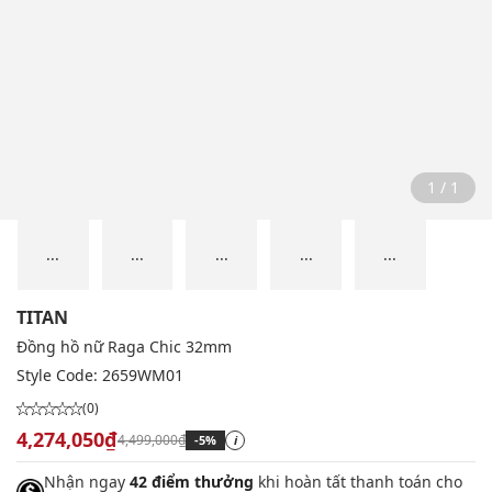
1 / 1
...
...
...
...
...
TITAN
Đồng hồ nữ Raga Chic 32mm
Style Code:
2659WM01
(0)
4,274,050₫
4,499,000₫
-5%
i
Nhận ngay
42 điểm thưởng
khi hoàn tất thanh toán cho