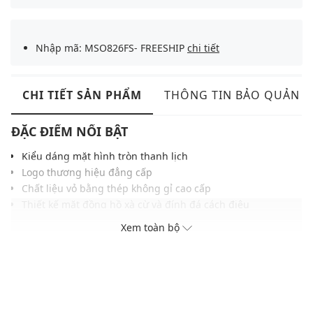
Nhập mã: MSO826FS- FREESHIP
chi tiết
CHI TIẾT SẢN PHẨM
THÔNG TIN BẢO QUẢN
ĐẶC ĐIỂM NỔI BẬT
Kiểu dáng mặt hình tròn thanh lịch
Logo thương hiệu đẳng cấp
Chất liệu vỏ bằng thép không gỉ cao cấp
Thiết kế mặt đồng hồ xà cừ và đính đá cách điệu
Khả năng chống nước ở độ sâu 30m
Xem toàn bộ
ĐIỀU KIỆN BẢO HÀNH
Bảo hành thân máy đồng hồ thời hạn 2 năm do lỗi nhà sản
xuất
Không áp dụng bảo hành với pin, dây đồng hồ và các phụ kiện