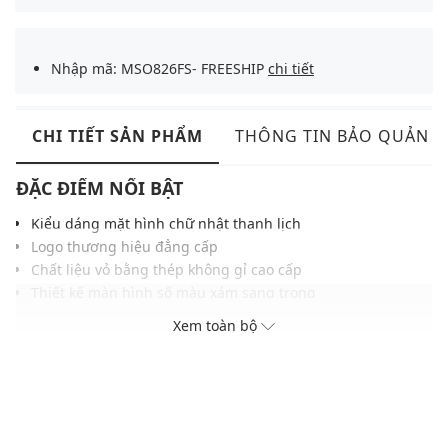
Nhập mã: MSO826FS- FREESHIP
chi tiết
CHI TIẾT SẢN PHẨM
THÔNG TIN BẢO QUẢN
ĐẶC ĐIỂM NỔI BẬT
Kiểu dáng mặt hình chữ nhật thanh lịch
Logo thương hiệu đẳng cấp
Chất liệu vỏ bằng thép không gỉ cao cấp
Thiết kế màn hình số màu xám sang trọng
Khả năng chống nước ở độ sâu 30m
Xem toàn bộ
ĐIỀU KIỆN BẢO HÀNH
Bảo hành thân máy đồng hồ thời hạn 2 năm do lỗi nhà sản
xuất
Không áp dụng bảo hành với pin, dây đồng hồ và các phụ kiện