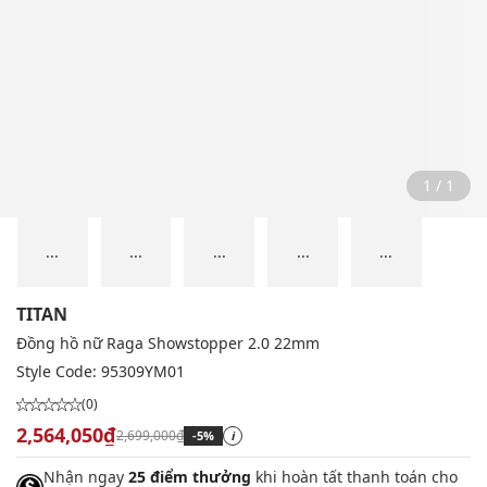
1 / 1
...
...
...
...
...
TITAN
Đồng hồ nữ Raga Showstopper 2.0 22mm
Style Code:
95309YM01
(0)
2,564,050₫
2,699,000₫
-5%
i
Nhận ngay
25 điểm thưởng
khi hoàn tất thanh toán cho