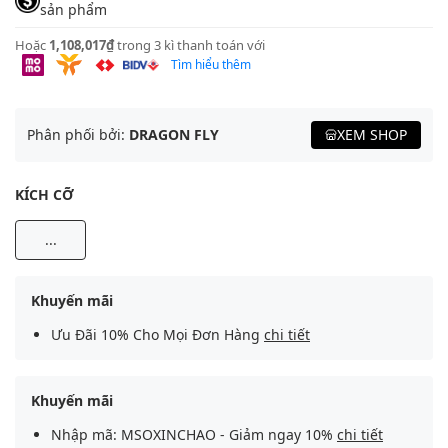
sản phẩm
Hoặc
1,108,017₫
trong 3 kì thanh toán với
Tìm hiểu thêm
Phân phối bởi:
DRAGON FLY
XEM SHOP
KÍCH CỠ
...
Khuyến mãi
Ưu Đãi 10% Cho Mọi Đơn Hàng
chi tiết
Khuyến mãi
Nhập mã: MSOXINCHAO - Giảm ngay 10%
chi tiết