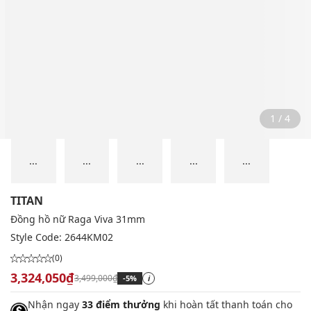
2 / 4
...
...
...
...
...
TITAN
Đồng hồ nữ Raga Viva 31mm
Style Code:
2644KM02
(0)
3,324,050₫
3,499,000₫
-5%
i
Nhận ngay
33 điểm thưởng
khi hoàn tất thanh toán cho