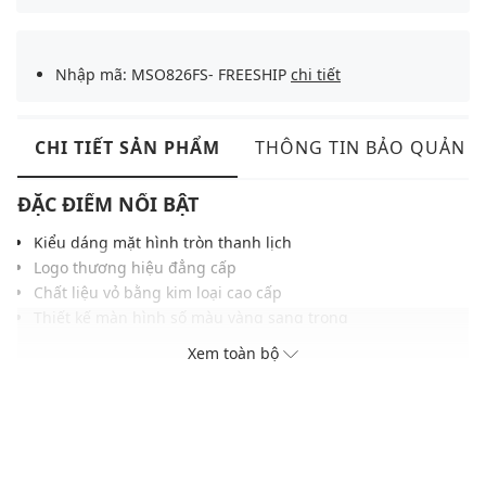
Nhập mã: MSO826FS- FREESHIP
chi tiết
CHI TIẾT SẢN PHẨM
THÔNG TIN BẢO QUẢN
ĐẶC ĐIỂM NỔI BẬT
Kiểu dáng mặt hình tròn thanh lịch
Logo thương hiệu đẳng cấp
Chất liệu vỏ bằng kim loại cao cấp
Thiết kế màn hình số màu vàng sang trọng
Khả năng chống nước ở độ sâu 30m
Xem toàn bộ
ĐIỀU KIỆN BẢO HÀNH
Bảo hành thân máy đồng hồ thời hạn 2 năm do lỗi nhà sản
xuất
Không áp dụng bảo hành với pin, dây đồng hồ và các phụ kiện