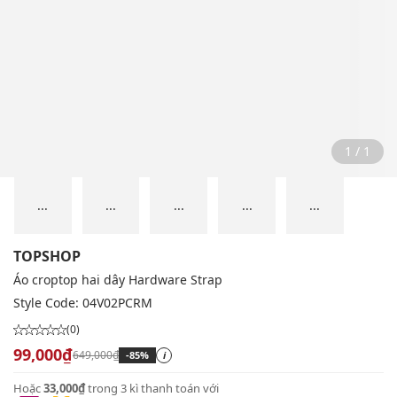
1 / 1
...
...
...
...
...
TOPSHOP
Áo croptop hai dây Hardware Strap
Style Code:
04V02PCRM
(0)
99,000₫
649,000₫
-85%
i
Hoặc
33,000₫
trong 3 kì thanh toán với