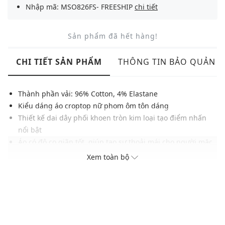
Nhập mã: MSO826FS- FREESHIP
chi tiết
Sản phẩm đã hết hàng!
CHI TIẾT SẢN PHẨM
THÔNG TIN BẢO QUẢN
Thành phần vải: 96% Cotton, 4% Elastane
Kiểu dáng áo croptop nữ phom ôm tôn dáng
Thiết kế dai dây phối khoen tròn kim loại tạo điểm nhấn
nổi bật
Áo có độ co giãn tốt, giúp tạo sự thoải mái cho người mặc
Gam màu hiện đại, dễ dàng phối cùng nhiều trang phục,
Xem toàn bộ
phụ kiện khác nhau
Xuất xứ thương hiệu: Anh