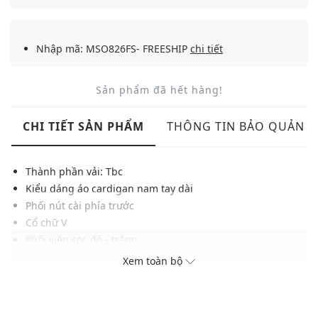
Nhập mã: MSO826FS- FREESHIP
chi tiết
Sản phẩm đã hết hàng!
CHI TIẾT SẢN PHẨM
THÔNG TIN BẢO QUẢN
Thành phần vải: Tbc
Kiểu dáng áo cardigan nam tay dài
Phối nút cài phía trước
Cổ chữ V
Phối viền sọc đỏ - trắng
Thêu chú ong ở ngực trái
Xem toàn bộ
Chất vải mềm mại, thoải mái
Đường may tỉ mỉ, chắc chắn, không gây khó chịu cho
người mặc