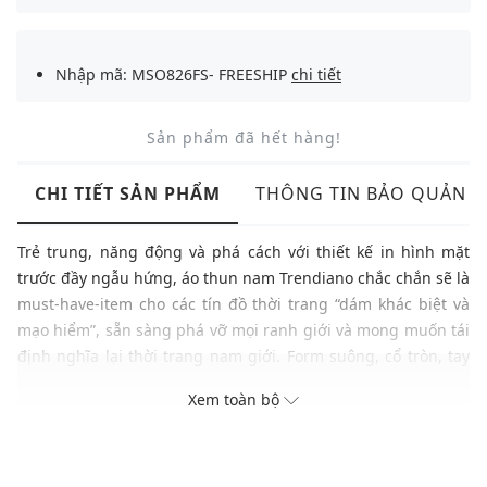
Nhập mã: MSO826FS- FREESHIP
chi tiết
Sản phẩm đã hết hàng!
CHI TIẾT SẢN PHẨM
THÔNG TIN BẢO QUẢN
Trẻ trung, năng động và phá cách với thiết kế in hình mặt
trước đầy ngẫu hứng, áo thun nam Trendiano chắc chắn sẽ là
must-have-item cho các tín đồ thời trang “dám khác biệt và
mạo hiểm”, sẵn sàng phá vỡ mọi ranh giới và mong muốn
tái
định nghĩa lại thời trang nam giới
. Form suông, cổ tròn, tay
ngắn cùng gam màu hiện đại, áo dễ dàng kết hợp với mọi
Xem toàn bộ
trang phục và phụ kiện.