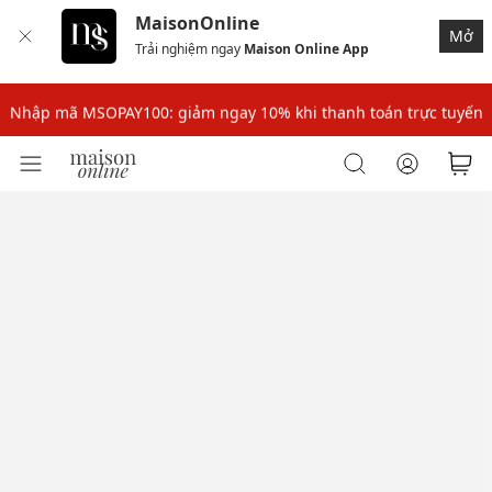
MaisonOnline
Mở
Trải nghiệm ngay
Maison Online App
Nhập mã: MSOXINCHAO - Giảm 10% đơn đầu cho thành viên mới!
Nhập mã MSOPAY100: giảm ngay 10% khi thanh toán trực tuyến
Nhập mã: MSOXINCHAO - Giảm 10% đơn đầu cho thành viên mới!
Nhập mã MSOPAY100: giảm ngay 10% khi thanh toán trực tuyến
Nhập mã: MSOXINCHAO - Giảm 10% đơn đầu cho thành viên mới!