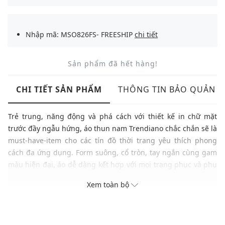
Nhập mã: MSO826FS- FREESHIP
chi tiết
Sản phẩm đã hết hàng!
CHI TIẾT SẢN PHẨM
THÔNG TIN BẢO QUẢN
Trẻ trung, năng động và phá cách với thiết kế in chữ mặt
trước đầy ngẫu hứng, áo thun nam Trendiano chắc chắn sẽ là
must-have-item cho các tín đồ thời trang yêu thích phong
cách đa ứng dụng. Form suông, cổ tròn, tay ngắn cùng gam
màu hiện đại, áo dễ dàng kết hợp với mọi trang phục và phụ
kiện.
Xem toàn bộ