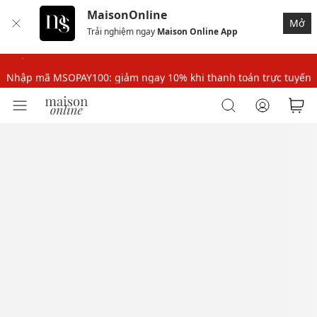
MaisonOnline
Nhập mã MSOPAY100: giảm ngay 10% khi thanh toán trực tuyến
Mở
Trải nghiệm ngay
Maison Online App
Nhập mã: MSOXINCHAO - Giảm 10% đơn đầu cho thành viên mới!
Nhập mã MSOPAY100: giảm ngay 10% khi thanh toán trực tuyến
Nhập mã: MSOXINCHAO - Giảm 10% đơn đầu cho thành viên mới!