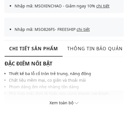
Nhập mã: MSOXINCHAO - Giảm ngay 10%
chi tiết
Nhập mã: MSO826FS- FREESHIP
chi tiết
CHI TIẾT SẢN PHẨM
THÔNG TIN BẢO QUẢN
ĐẶC ĐIỂM NỔI BẬT
Thiết kế ba lỗ cổ tròn trẻ trung, năng động
Chất liệu mềm mại, co giãn và thoải mái
Phom dáng ôm nhẹ nhàng tôn dáng
Phù hợp mặc đơn lẻ hoặc mix cùng blazer, cardigan
Lý tưởng cho mùa xuân hè với cảm giác thoáng mát
Xem toàn bộ
THÔNG TIN SẢN PHẨM
Thương hiệu:
Urban Revivo
Xuất xứ thương hiệu: Trung Quốc