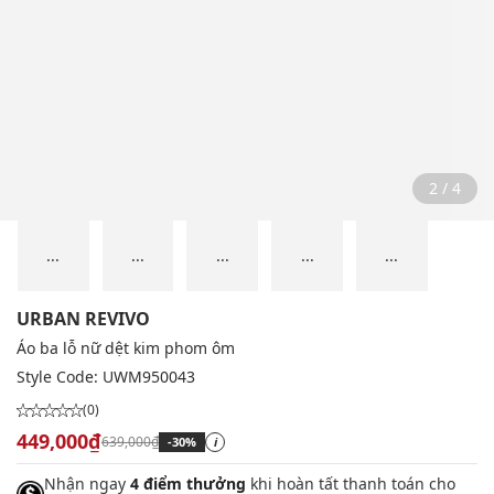
2 / 4
...
...
...
...
...
URBAN REVIVO
Áo ba lỗ nữ dệt kim phom ôm
Style Code:
UWM950043
(0)
449,000₫
639,000₫
-30%
i
Nhận ngay
4 điểm thưởng
khi hoàn tất thanh toán cho