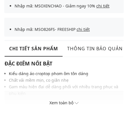
Nhập mã: MSOXINCHAO - Giảm ngay 10%
chi tiết
Nhập mã: MSO826FS- FREESHIP
chi tiết
CHI TIẾT SẢN PHẨM
THÔNG TIN BẢO QUẢN
ĐẶC ĐIỂM NỔI BẬT
Kiểu dáng áo croptop phom ôm tôn dáng
Chất vải mềm mịn, co giãn nhẹ
Gam màu hiện đại dễ dàng phối với nhiều trang phục và
phụ kiện
THÔNG TIN SẢN PHẨM
Xem toàn bộ
Thương hiệu:
Urban Revivo
Xuất xứ thương hiệu: Trung Quốc
Giới tính: Nữ