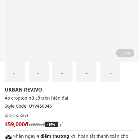
2 / 4
...
...
...
...
...
URBAN REVIVO
Áo croptop nữ cổ tròn hiện đại
Style Code:
UYV450046
(0)
459,000₫
569,000₫
-19%
i
Nhận ngay
4 điểm thưởng
khi hoàn tất thanh toán cho