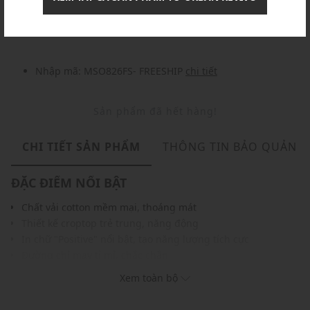
Nhập mã: MSOXINCHAO - Giảm ngay 10%
chi tiết
Nhập mã: MSO826FS- FREESHIP
chi tiết
Sản phẩm đã hết hàng!
CHI TIẾT SẢN PHẨM
THÔNG TIN BẢO QUẢN
ĐẶC ĐIỂM NỔI BẬT
Chất vải cotton mềm mại, thoáng mát
Thiết kế croptop trẻ trung, năng động
In chữ "Positive" nổi bật, tạo năng lượng tích cực
Đường chỉ may tỉ mỉ, chắc chắn
Gam màu hiện đại dễ dàng phối với nhiều trang phục và
Xem toàn bộ
phụ kiện
THÔNG TIN SẢN PHẨM