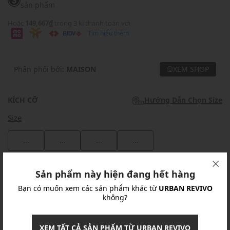
sản phẩm
Hoặc
149,667₫
trong 3 kì thanh toán với
Tìm hiểu thêm
Phân phối bởi:
MAISON
XEM SHOP
KÍCH CỠ
Hướng Dẫn Chọn Size
Size
...
...
...
...
Khuyến mãi
Sản phẩm này hiện đang hết hàng
Bạn có muốn xem các sản phẩm khác từ
URBAN REVIVO
Ưu Đãi 10% Cho Mọi Đơn Hàng
chi tiết
không?
Khuyến mãi
XEM TẤT CẢ SẢN PHẨM TỪ URBAN REVIVO