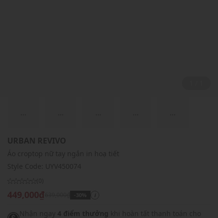
1 / 1
...
...
...
...
...
URBAN REVIVO
Áo croptop nữ tay ngắn in hoạ tiết
Style Code:
UYV450074
(0)
449,000₫
639,000₫
-30%
i
Nhận ngay
4 điểm thưởng
khi hoàn tất thanh toán cho