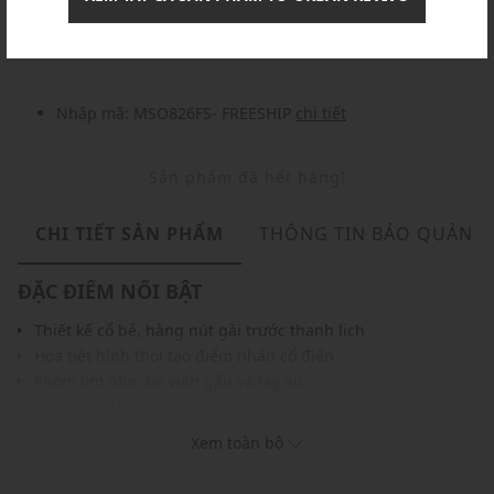
Nhập mã: MSOXINCHAO - Giảm ngay 10%
chi tiết
Nhập mã: MSO826FS- FREESHIP
chi tiết
Sản phẩm đã hết hàng!
CHI TIẾT SẢN PHẨM
THÔNG TIN BẢO QUẢN
ĐẶC ĐIỂM NỔI BẬT
Thiết kế cổ bẻ, hàng nút gài trước thanh lịch
Họa tiết hình thoi tạo điểm nhấn cổ điển
Phom ôm nhẹ, bo viền gấu và tay áo
Chất liệu dệt kim mềm mại, co giãn và giữ ấm nhẹ
Dễ dàng phối cùng quần jeans, chân váy hoặc quần tây
Xem toàn bộ
THÔNG TIN SẢN PHẨM