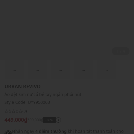
2 / 4
...
...
...
...
...
URBAN REVIVO
Áo dệt kim nữ cổ bẻ tay ngắn phối nút
Style Code:
UYY950063
(0)
449,000₫
699,000₫
-36%
i
Nhận ngay
4 điểm thưởng
khi hoàn tất thanh toán cho