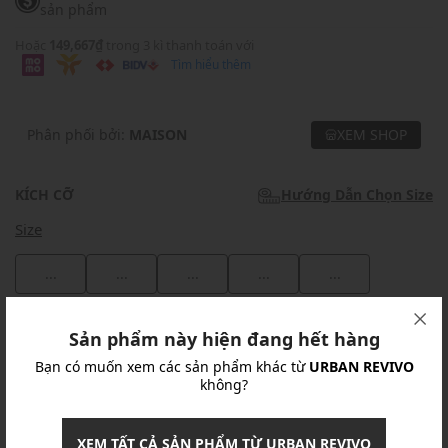
sản phẩm
Hoặc
149,667₫
trong 3 kì thanh toán với
Tìm hiểu thêm
Phân phối bởi:
MAISON
XEM SHOP
KÍCH CỠ
Hướng Dẫn Chọn Size
Size
...
...
...
...
...
Khuyến mãi
Sản phẩm này hiện đang hết hàng
Bạn có muốn xem các sản phẩm khác từ
URBAN REVIVO
Ưu Đãi 10% Cho Mọi Đơn Hàng
chi tiết
không?
Khuyến mãi
XEM TẤT CẢ SẢN PHẨM TỪ URBAN REVIVO