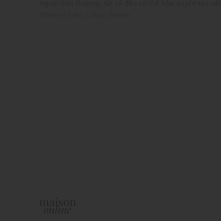
ngoài thời thượng, tất cả đều có thể hòa quyện tạo n
Thương hiệu: Urban Revivo
Xuất xứ: Trung Quốc
Giới tính: Nữ
Kiểu dáng: Áo dệt kim
Màu sắc: Ivory
Chất liệu: 100% Cotton
Cổ vuông, tay dài
Hoạ tiết: Trơn một màu
Thiết kế:
Kiểu dáng áo thun nữ phom ôm nhẹ tôn dáng
Thiết kế đẹp mắt với phần tay áo loe và thắt dây
Chất vải mềm mịn, nhẹ nhàng
Đường chỉ may tinh tế, chắc chắn
Gam màu hiện đại dễ dàng phối với nhiều trang ph
Phom áo: Ôm vừa vặn
Thích hợp mặc trong các dịp: Đi làm, đi chơi,...