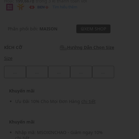
Hoặc
199,667₫
trong 3 kì thanh toán với
Tìm hiểu thêm
Phân phối bởi:
MAISON
XEM SHOP
KÍCH CỠ
Hướng Dẫn Chọn Size
Size
...
...
...
...
...
Khuyến mãi
Ưu Đãi 10% Cho Mọi Đơn Hàng
chi tiết
Khuyến mãi
Nhập mã: MSOXINCHAO - Giảm ngay 10%
chi tiết