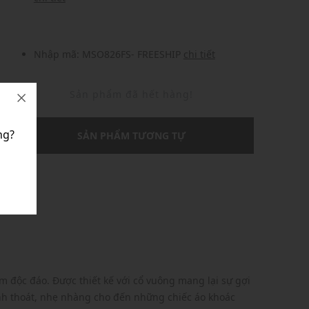
Nhập mã: MSO826FS- FREESHIP
chi tiết
Sản phẩm đã hết hàng!
ng?
SẢN PHẨM TƯƠNG TỰ
U
m độc đáo. Được thiết kế với cổ vuông mang lại sự gợi
anh thoát, nhẹ nhàng cho đến những chiếc áo khoác