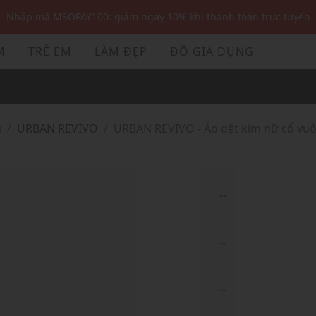
Nhập mã MSOPAY100: giảm ngay 10% khi thanh toán trực tuyến
Nhập mã: MSOXINCHAO - Giảm 10% đơn đầu cho thành viên mới!
M
TRẺ EM
LÀM ĐẸP
ĐỒ GIA DỤNG
Nhập mã MSOPAY100: giảm ngay 10% khi thanh toán trực tuyến
Nhập mã: MSOXINCHAO - Giảm 10% đơn đầu cho thành viên mới!
ủ
URBAN REVIVO
URBAN REVIVO - Áo dệt kim nữ cổ vuô
...
...
...