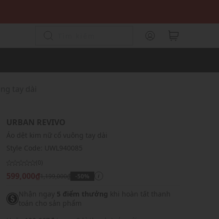
ng tay dài
URBAN REVIVO
Áo dệt kim nữ cổ vuông tay dài
Style Code:
UWL940085
(0)
599,000₫
1,199,000₫
-50%
i
Nhận ngay
5 điểm thưởng
khi hoàn tất thanh
toán cho sản phẩm