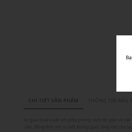
Bạ
CHI TIẾT SẢN PHẨM
THÔNG TIN BẢO
Sự giao thoa tuyệt vời giữa phong cách tối giản và né
cảm, đồng thời mở ra một không gian rộng lớn cho sự 