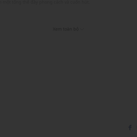
ên một tổng thể đầy phong cách và cuốn hút.
Xem toàn bộ
ục và phụ kiện