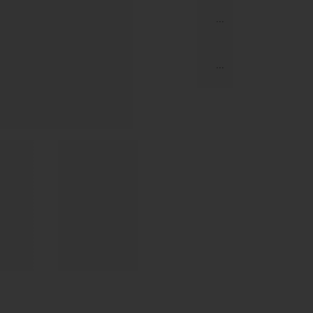
...
...