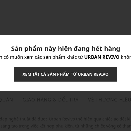
Sản phẩm này hiện đang hết hàng
n có muốn xem các sản phẩm khác từ
URBAN REVIVO
khô
XEM TẤT CẢ SẢN PHẨM TỪ URBAN REVIVO
 QUẢN
GIAO HÀNG & ĐỔI TRẢ
VỀ THƯƠNG HIỆ
t đẹp nghệ thuật đã được Urban Revivo thể hiện qua chiếc áo dệt ki
sáng tạo trong việc kết hợp phụ kiện, từ những chiếc vòng cổ th