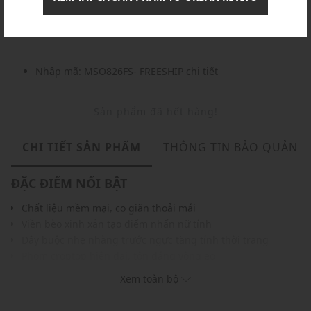
Nhập mã: MSOXINCHAO - Giảm ngay 10%
chi tiết
Nhập mã: MSO826FS- FREESHIP
chi tiết
Sản phẩm đã hết hàng!
CHI TIẾT SẢN PHẨM
THÔNG TIN BẢO QUẢN
ĐẶC ĐIỂM NỔI BẬT
Chất liệu mềm mại, co giãn thoải mái
Viền bèo xinh xắn tạo điểm nhấn nữ tính
Dây buộc nhẹ nhàng trước ngực tăng tính thời trang
Phom croptop hiện đại, tôn dáng vòng eo
Gam màu hiện đại dễ dàng phối với nhiều loại trang phục
Xem toàn bộ
THÔNG TIN SẢN PHẨM