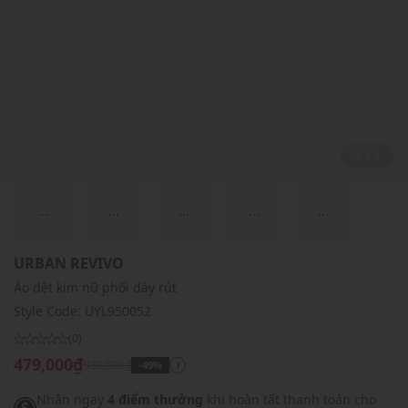
1 / 1
...
...
...
...
...
URBAN REVIVO
Áo dệt kim nữ phối dây rút
Style Code:
UYL950052
(0)
479,000₫
939,000₫
-49%
i
Nhận ngay
4 điểm thưởng
khi hoàn tất thanh toán cho