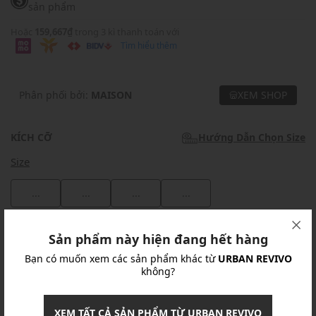
sản phẩm
Hoặc
159,667₫
trong 3 kì thanh toán với
Tìm hiểu thêm
Phân phối bởi:
MAISON
XEM SHOP
KÍCH CỠ
Hướng Dẫn Chọn Size
Size
...
...
...
...
Khuyến mãi
Sản phẩm này hiện đang hết hàng
Bạn có muốn xem các sản phẩm khác từ
URBAN REVIVO
Ưu Đãi 10% Cho Mọi Đơn Hàng
chi tiết
không?
Khuyến mãi
XEM TẤT CẢ SẢN PHẨM TỪ URBAN REVIVO