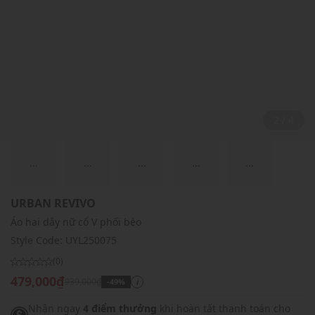
2 / 4
...
...
...
...
...
URBAN REVIVO
Áo hai dây nữ cổ V phối bèo
Style Code:
UYL250075
(0)
479,000₫
939,000₫
-49%
i
Nhận ngay
4 điểm thưởng
khi hoàn tất thanh toán cho