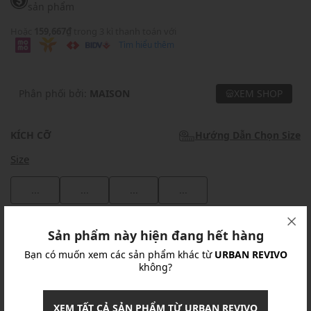
sản phẩm
Hoặc
159,667₫
trong 3 kì thanh toán với
Tìm hiểu thêm
Phân phối bởi:
MAISON
XEM SHOP
KÍCH CỠ
Hướng Dẫn Chọn Size
Size
...
...
...
...
Khuyến mãi
Sản phẩm này hiện đang hết hàng
Bạn có muốn xem các sản phẩm khác từ
URBAN REVIVO
Ưu Đãi 10% Cho Mọi Đơn Hàng
chi tiết
không?
Khuyến mãi
XEM TẤT CẢ SẢN PHẨM TỪ URBAN REVIVO