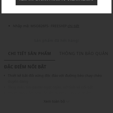
Nhập mã: MSOXINCHAO - Giảm ngay 10%
chi tiết
Nhập mã: MSO826FS- FREESHIP
chi tiết
Sản phẩm đã hết hàng!
CHI TIẾT SẢN PHẨM
THÔNG TIN BẢO QUẢN
ĐẶC ĐIỂM NỔI BẬT
Thiết kế bất đối xứng độc đáo với đường bèo chạy chéo
duyên dáng
Tông màu tím pastel ngọt ngào, nữ tính và nổi bật
Phom dáng ôm nhẹ tôn lên đường cong tự nhiên
Dây vai mảnh mang lại vẻ thanh thoát, nhẹ nhàng
Xem toàn bộ
Chất liệu thoáng mát, phù hợp với thời tiết hè
Dễ dàng phối cùng chân váy, quần short hoặc jeans