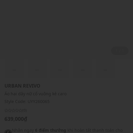
1 / 1
...
...
...
...
...
URBAN REVIVO
Áo hai dây nữ cổ vuông kẻ caro
Style Code:
UYY260065
(0)
639,000₫
Nhận ngay
6 điểm thưởng
khi hoàn tất thanh toán cho