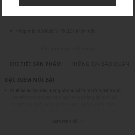
Nhập mã: MSOXINCHAO - Giảm ngay 10%
chi tiết
Nhập mã: MSO826FS- FREESHIP
chi tiết
Sản phẩm đã hết hàng!
CHI TIẾT SẢN PHẨM
THÔNG TIN BẢO QUẢN
ĐẶC ĐIỂM NỔI BẬT
Thiết kế áo hai dây mang phong cách nữ tính trẻ trung
Họa tiết caro nhỏ tạo cảm giác nhẹ nhàng dễ phối đồ
Chi tiết dây buộc eo giúp tôn dáng và tạo điểm nhấn
Phần thân xòe nhẹ mang lại độ rũ tự nhiên mềm mại
Chất liệu vải mỏng giúp mặc thoáng mát trong ngày hè
Xem toàn bộ
Hàng cúc trước tăng tính thẩm mỹ và tiện lợi sử dụng
THÔNG TIN SẢN PHẨM