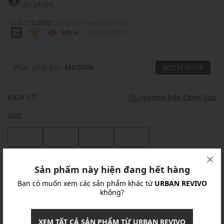
sản phẩm
Hoặc
213,000₫
trong 3 kì thanh toán với
Tìm hiểu thêm
Phân phối bởi:
MAISON
XEM SHOP
KÍCH CỠ
Hướng Dẫn Chọn Size
Size
...
...
...
...
Khuyến mãi
Sản phẩm này hiện đang hết hàng
Bạn có muốn xem các sản phẩm khác từ
URBAN REVIVO
Ưu Đãi 10% Cho Mọi Đơn Hàng
chi tiết
không?
Khuyến mãi
XEM TẤT CẢ SẢN PHẨM TỪ URBAN REVIVO