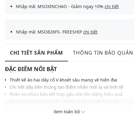
Nhập mã: MSOXINCHAO - Giảm ngay 10%
chi tiết
Nhập mã: MSO826FS- FREESHIP
chi tiết
CHI TIẾT SẢN PHẨM
THÔNG TIN BẢO QUẢN
ĐẶC ĐIỂM NỔI BẬT
Thiết kế áo hai dây cổ V khoét sâu mang vẻ hiện đại
Chi tiết dây bện thừng tạo điểm nhấn mới lạ và tinh tế
Phần eo nhún bèo kết hợp gấu xòe tôn dáng hiệu quả
Phom xòe nhẹ mang vẻ nữ tính và thoải mái khi mặc
Chất liệu thoáng mát phù hợp cho ngày hè năng động
Xem toàn bộ
Gam màu trung tính, dễ mặc trong nhiều hoàn cảnh
Phù hợp phối cùng quần short, jeans hoặc chân váy
THÔNG TIN SẢN PHẨM