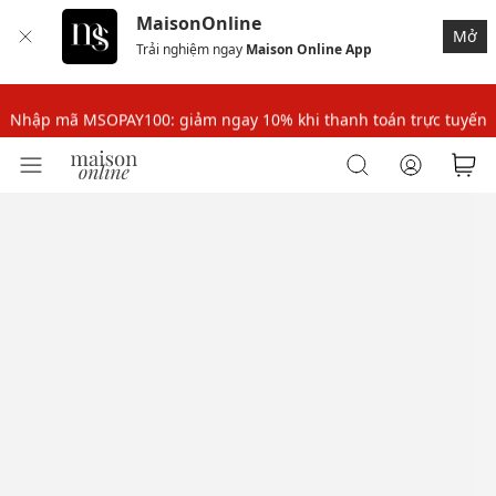
MaisonOnline
Nhập mã MSOPAY100: giảm ngay 10% khi thanh toán trực tuyến
Mở
Trải nghiệm ngay
Maison Online App
Nhập mã: MSOXINCHAO - Giảm 10% đơn đầu cho thành viên mới!
Nhập mã MSOPAY100: giảm ngay 10% khi thanh toán trực tuyến
Nhập mã: MSOXINCHAO - Giảm 10% đơn đầu cho thành viên mới!