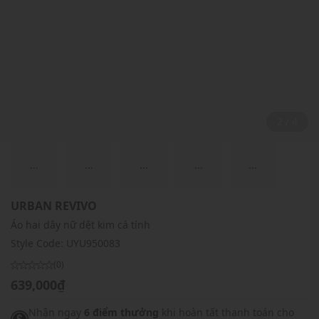
2 / 4
...
...
...
...
...
URBAN REVIVO
Áo hai dây nữ dệt kim cá tính
Style Code:
UYU950083
(0)
639,000₫
Nhận ngay
6 điểm thưởng
khi hoàn tất thanh toán cho