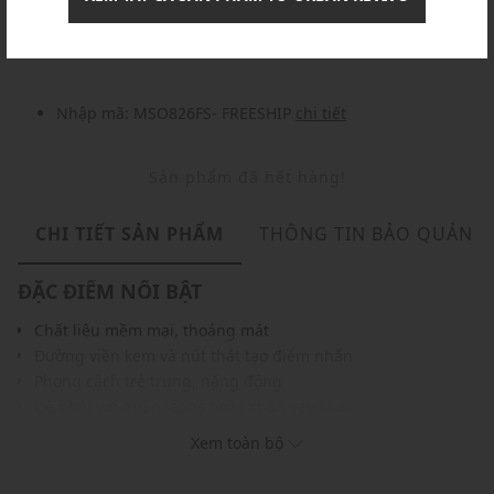
Nhập mã: MSOXINCHAO - Giảm ngay 10%
chi tiết
Nhập mã: MSO826FS- FREESHIP
chi tiết
Sản phẩm đã hết hàng!
CHI TIẾT SẢN PHẨM
THÔNG TIN BẢO QUẢN
ĐẶC ĐIỂM NỔI BẬT
Chất liệu mềm mại, thoáng mát
Đường viền kem và nút thắt tạo điểm nhấn
Phong cách trẻ trung, năng động
Dễ phối với quần jeans hoặc chân váy khác
Màu sắc dễ phối với nhiều trang phục, phụ kiện
Xem toàn bộ
THÔNG TIN SẢN PHẨM