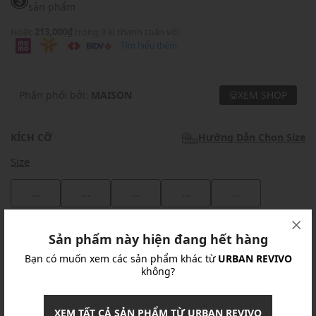
sản phẩm
Hoặc
213,000₫
trong 3 kì thanh toán với
Tìm hiểu thêm
Phân phối bởi:
MAISON
XEM SHOP
KÍCH CỠ
Hướng Dẫn Chọn Size
Size
...
...
...
...
...
Khuyến mãi
Sản phẩm này hiện đang hết hàng
Bạn có muốn xem các sản phẩm khác từ
URBAN REVIVO
Ưu Đãi 10% Cho Mọi Đơn Hàng
chi tiết
không?
Khuyến mãi
XEM TẤT CẢ SẢN PHẨM TỪ URBAN REVIVO