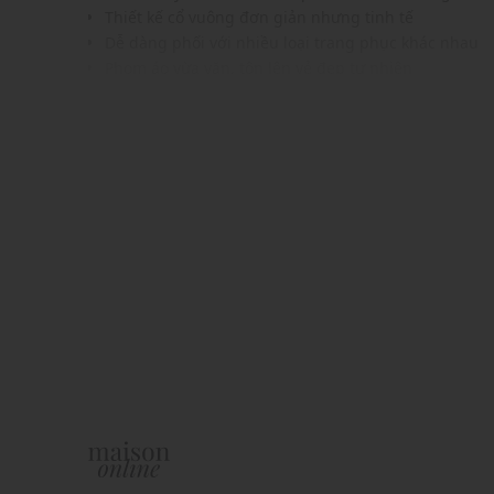
Thiết kế cổ vuông đơn giản nhưng tinh tế
Dễ dàng phối với nhiều loại trang phục khác nhau
Phom áo vừa vặn, tôn lên vẻ đẹp tự nhiên
Màu sắc dễ phối với nhiều trang phục, phụ kiện