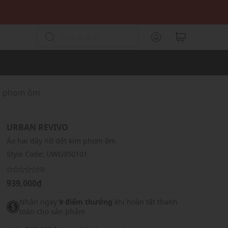
im phom ôm
URBAN REVIVO
Áo hai dây nữ dệt kim phom ôm
Style Code:
UWG950101
(0)
939,000₫
Nhận ngay
9 điểm thưởng
khi hoàn tất thanh
toán cho sản phẩm