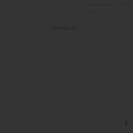
Xuất xứ thương hiệu: T
Giới tính: Nữ
Kiểu dáng:
Áo hai dây
Màu sắc: White
Xem toàn bộ
Chất liệu: 64% Viscose,
Họa tiết: Trơn một màu
Thích hợp cho các dịp: Đi
Xu hướng theo mùa: Sử 