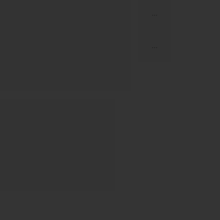
...
...