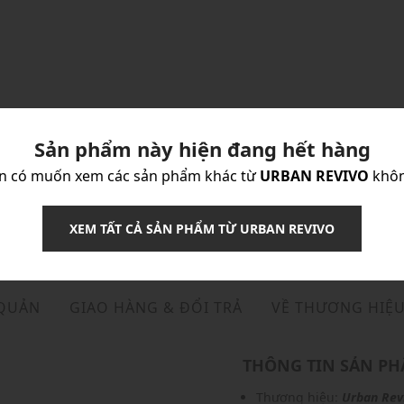
Sản phẩm này hiện đang hết hàng
n có muốn xem các sản phẩm khác từ
URBAN REVIVO
khô
XEM TẤT CẢ SẢN PHẨM TỪ URBAN REVIVO
 QUẢN
GIAO HÀNG & ĐỔI TRẢ
VỀ THƯƠNG HIỆ
THÔNG TIN SẢN P
Thương hiệu:
Urban Rev