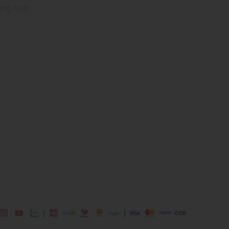
rung Quốc
 22% Polyamide, 14% Polyester
 chơi, đi làm, đi học,...
dụng được tất cả các mùa trong năm
|
|