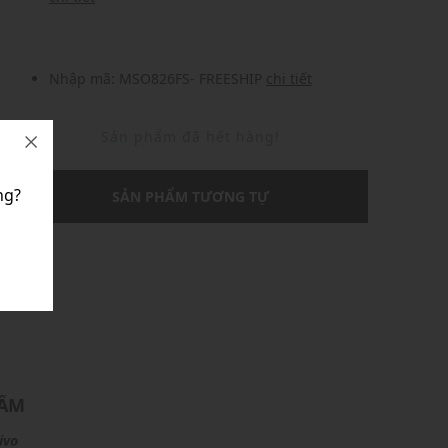
Nhập mã: MSO826FS- FREESHIP
chi tiết
Sản phẩm đã hết hàng!
ng?
SẢN PHẨM TƯƠNG TỰ
U
HẨM
ivo