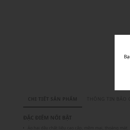
Bạ
CHI TIẾT SẢN PHẨM
THÔNG TIN BẢO
ĐẶC ĐIỂM NỔI BẬT
Áo hai dây chất liệu cao cấp, mềm mại, thoáng mát