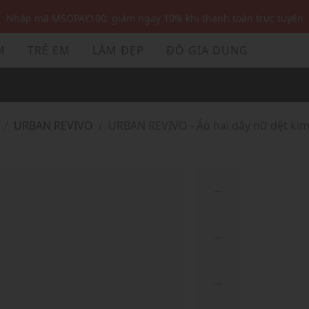
Nhập mã MSOPAY100: giảm ngay 10% khi thanh toán trực tuyến
Nhập mã: MSOXINCHAO - Giảm 10% đơn đầu cho thành viên mới!
M
TRẺ EM
LÀM ĐẸP
ĐỒ GIA DỤNG
Nhập mã MSOPAY100: giảm ngay 10% khi thanh toán trực tuyến
Nhập mã: MSOXINCHAO - Giảm 10% đơn đầu cho thành viên mới!
URBAN REVIVO
URBAN REVIVO - Áo hai dây nữ dệt k
...
...
...