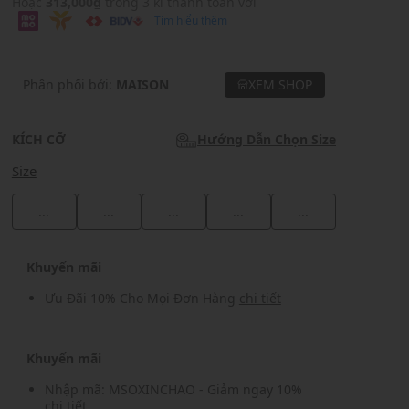
Hoặc
313,000₫
trong 3 kì thanh toán với
Tìm hiểu thêm
Phân phối bởi:
MAISON
XEM SHOP
KÍCH CỠ
Hướng Dẫn Chọn Size
Size
...
...
...
...
...
Khuyến mãi
Ưu Đãi 10% Cho Mọi Đơn Hàng
chi tiết
Khuyến mãi
Nhập mã: MSOXINCHAO - Giảm ngay 10%
chi tiết